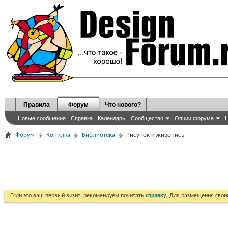
Правила
Форум
Что нового?
Новые сообщения
Справка
Календарь
Сообщество
Опции форума
Н
Форум
Копилка
Библиотека
Рисунок и живопись
Если это ваш первый визит, рекомендуем почитать
справку
. Для размещения сво