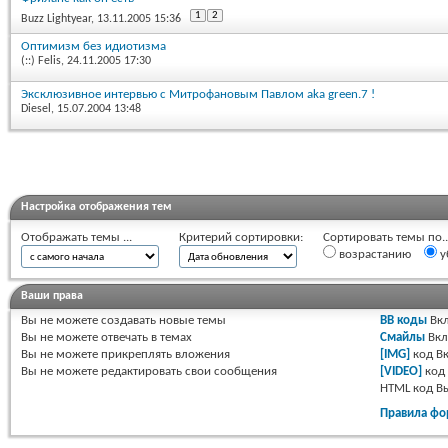
1
2
Buzz Lightyear
, 13.11.2005 15:36
Оптимизм без идиотизма
(::) Felis
, 24.11.2005 17:30
Эксклюзивное интервью с Митрофановым Павлом aka green.7 !
Diesel
, 15.07.2004 13:48
Настройка отображения тем
Отображать темы ...
Критерий сортировки:
Сортировать темы по..
возрастанию
у
Ваши права
Вы
не можете
создавать новые темы
BB коды
Вкл
Вы
не можете
отвечать в темах
Смайлы
Вкл
Вы
не можете
прикреплять вложения
[IMG]
код
Вк
Вы
не можете
редактировать свои сообщения
[VIDEO]
код
HTML код
В
Правила фо