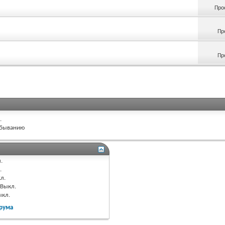
Про
Пр
Пр
.
быванию
.
.
л.
Выкл.
ыкл.
рума