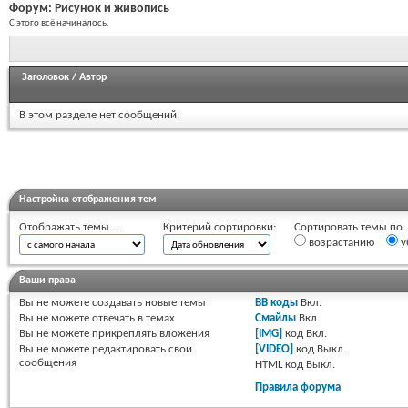
Форум:
Рисунок и живопись
С этого всё начиналось.
Заголовок
/
Автор
В этом разделе нет сообщений.
Настройка отображения тем
Отображать темы ...
Критерий сортировки:
Сортировать темы по..
возрастанию
у
Ваши права
Вы
не можете
создавать новые темы
BB коды
Вкл.
Вы
не можете
отвечать в темах
Смайлы
Вкл.
Вы
не можете
прикреплять вложения
[IMG]
код
Вкл.
Вы
не можете
редактировать свои
[VIDEO]
код
Выкл.
сообщения
HTML код
Выкл.
Правила форума