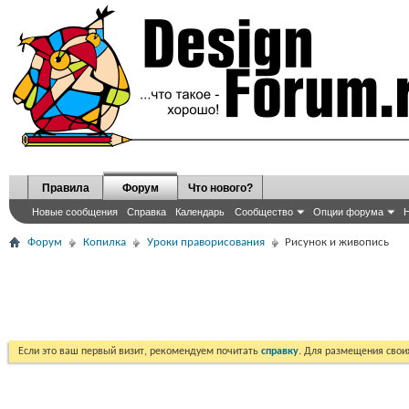
Правила
Форум
Что нового?
Новые сообщения
Справка
Календарь
Сообщество
Опции форума
Н
Форум
Копилка
Уроки праворисования
Рисунок и живопись
Если это ваш первый визит, рекомендуем почитать
справку
. Для размещения сво