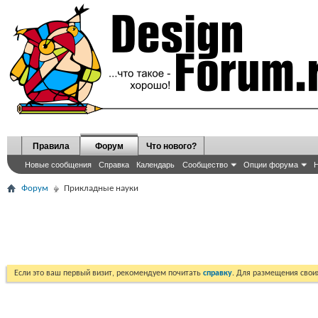
Правила
Форум
Что нового?
Новые сообщения
Справка
Календарь
Сообщество
Опции форума
Н
Форум
Прикладные науки
Если это ваш первый визит, рекомендуем почитать
справку
. Для размещения сво