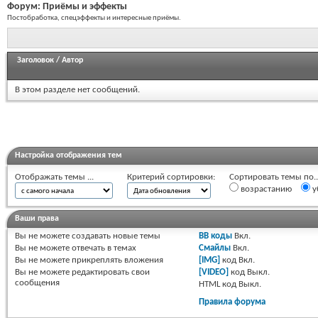
Форум:
Приёмы и эффекты
Постобработка, спецэффекты и интересные приёмы.
Заголовок
/
Автор
В этом разделе нет сообщений.
Настройка отображения тем
Отображать темы ...
Критерий сортировки:
Сортировать темы по..
возрастанию
у
Ваши права
Вы
не можете
создавать новые темы
BB коды
Вкл.
Вы
не можете
отвечать в темах
Смайлы
Вкл.
Вы
не можете
прикреплять вложения
[IMG]
код
Вкл.
Вы
не можете
редактировать свои
[VIDEO]
код
Выкл.
сообщения
HTML код
Выкл.
Правила форума