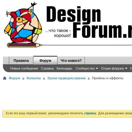
Правила
Форум
Что нового?
Новые сообщения
Справка
Календарь
Сообщество
Опции форума
Н
Форум
Копилка
Уроки праворисования
Приёмы и эффекты
Если это ваш первый визит, рекомендуем почитать
справку
. Для размещения сво