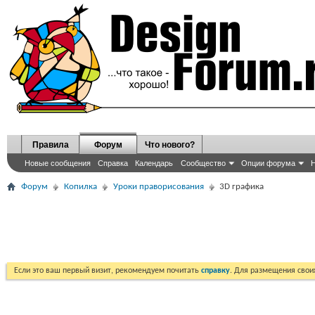
Правила
Форум
Что нового?
Новые сообщения
Справка
Календарь
Сообщество
Опции форума
Н
Форум
Копилка
Уроки праворисования
3D графика
Если это ваш первый визит, рекомендуем почитать
справку
. Для размещения сво