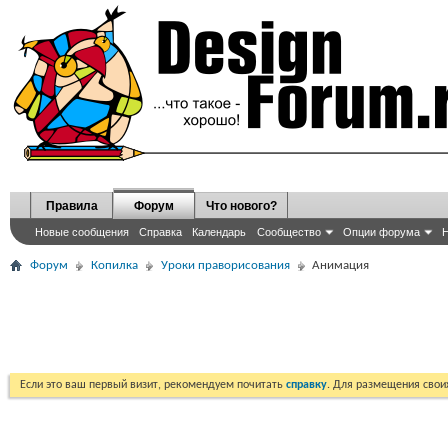
Правила
Форум
Что нового?
Новые сообщения
Справка
Календарь
Сообщество
Опции форума
Н
Форум
Копилка
Уроки праворисования
Анимация
Если это ваш первый визит, рекомендуем почитать
справку
. Для размещения сво