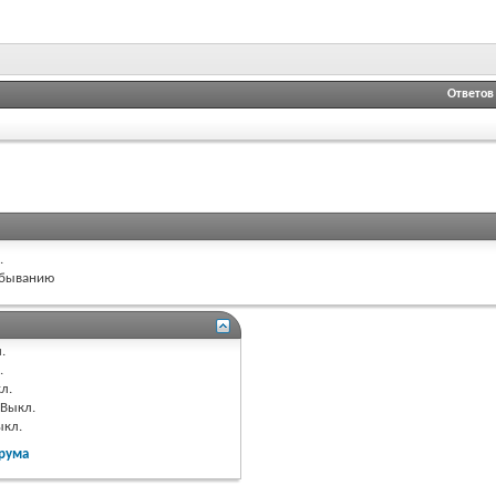
Ответов
.
быванию
.
.
л.
Выкл.
ыкл.
рума