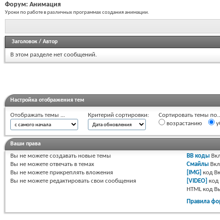
Форум:
Анимация
Уроки по работе в различных программах создания анимации.
Заголовок
/
Автор
В этом разделе нет сообщений.
Настройка отображения тем
Отображать темы ...
Критерий сортировки:
Сортировать темы по..
возрастанию
у
Ваши права
Вы
не можете
создавать новые темы
BB коды
Вкл
Вы
не можете
отвечать в темах
Смайлы
Вкл
Вы
не можете
прикреплять вложения
[IMG]
код
Вк
Вы
не можете
редактировать свои сообщения
[VIDEO]
код
HTML код
В
Правила фо