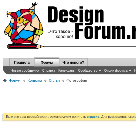
Правила
Форум
Что нового?
Новые сообщения
Справка
Календарь
Сообщество
Опции форума
Н
Форум
Копилка
Статьи
Фотография
Если это ваш первый визит, рекомендуем почитать
справку
. Для размещения сво