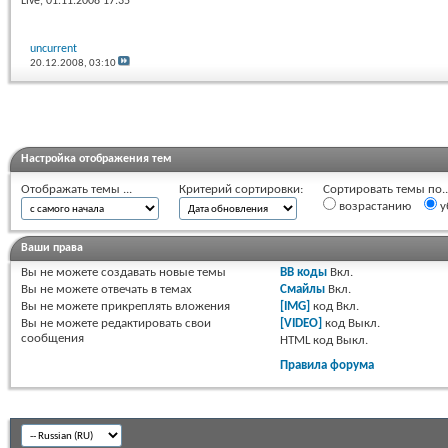
Live
, 01.11.2008 17:35
uncurrent
20.12.2008,
03:10
Настройка отображения тем
Отображать темы ...
Критерий сортировки:
Сортировать темы по..
возрастанию
у
Ваши права
Вы
не можете
создавать новые темы
BB коды
Вкл.
Вы
не можете
отвечать в темах
Смайлы
Вкл.
Вы
не можете
прикреплять вложения
[IMG]
код
Вкл.
Вы
не можете
редактировать свои
[VIDEO]
код
Выкл.
сообщения
HTML код
Выкл.
Правила форума