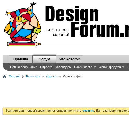
Правила
Форум
Что нового?
Новые сообщения
Справка
Календарь
Сообщество
Опции форума
Н
Форум
Копилка
Статьи
Фотография
Если это ваш первый визит, рекомендуем почитать
справку
. Для размещения сво