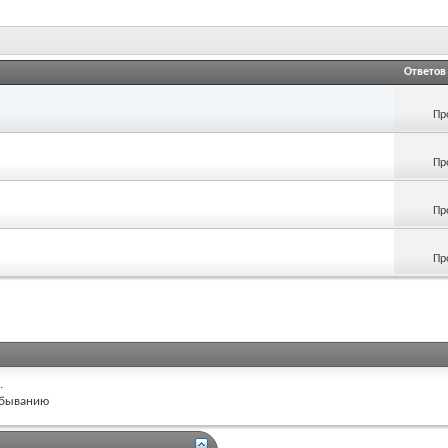
Ответов
Пр
Пр
Пр
Пр
.
быванию