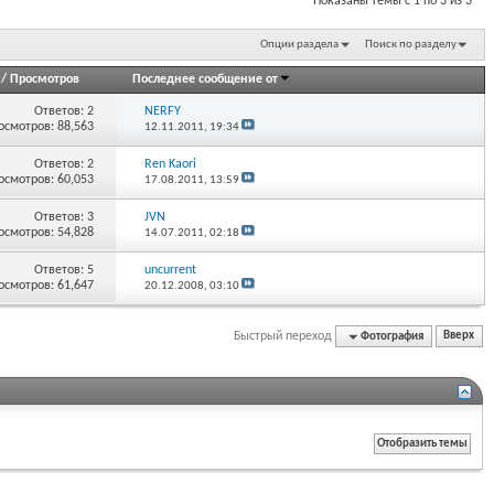
Показаны темы с 1 по 3 из 3
Опции раздела
Поиск по разделу
/
Просмотров
Последнее сообщение от
Ответов:
2
NERFY
осмотров: 88,563
12.11.2011,
19:34
Ответов:
2
Ren Kaori
осмотров: 60,053
17.08.2011,
13:59
Ответов:
3
JVN
осмотров: 54,828
14.07.2011,
02:18
Ответов:
5
uncurrent
осмотров: 61,647
20.12.2008,
03:10
Быстрый переход
Фотография
Вверх