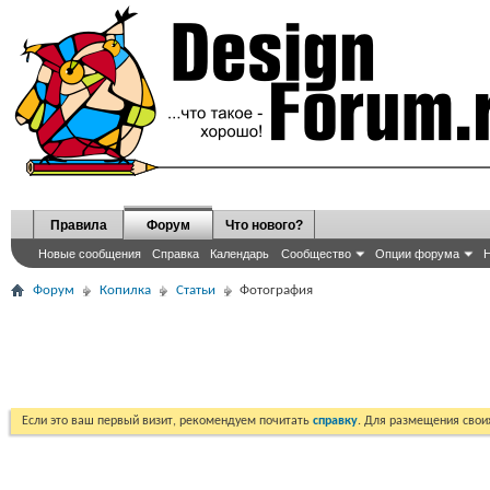
Правила
Форум
Что нового?
Новые сообщения
Справка
Календарь
Сообщество
Опции форума
Н
Форум
Копилка
Статьи
Фотография
Если это ваш первый визит, рекомендуем почитать
справку
. Для размещения сво