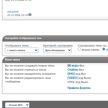
Live
, 01.11.2008 17:35
uncurrent
20.12.2008,
03:10
Настройка отображения тем
Отображать темы ...
Критерий сортировки:
Сортировать темы по..
возрастанию
у
Ваши права
Вы
не можете
создавать новые темы
BB коды
Вкл.
Вы
не можете
отвечать в темах
Смайлы
Вкл.
Вы
не можете
прикреплять вложения
[IMG]
код
Вкл.
Вы
не можете
редактировать свои
[VIDEO]
код
Выкл.
сообщения
HTML код
Выкл.
Правила форума