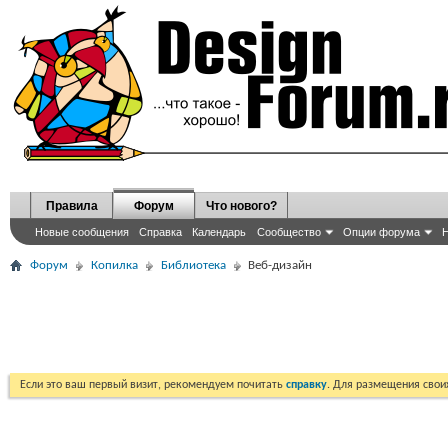
Правила
Форум
Что нового?
Новые сообщения
Справка
Календарь
Сообщество
Опции форума
Н
Форум
Копилка
Библиотека
Веб-дизайн
Если это ваш первый визит, рекомендуем почитать
справку
. Для размещения сво