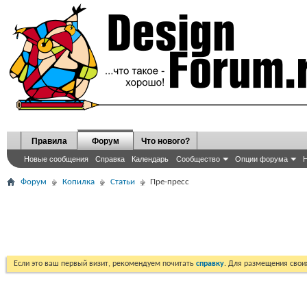
Правила
Форум
Что нового?
Новые сообщения
Справка
Календарь
Сообщество
Опции форума
Н
Форум
Копилка
Статьи
Пре-пресс
Если это ваш первый визит, рекомендуем почитать
справку
. Для размещения сво