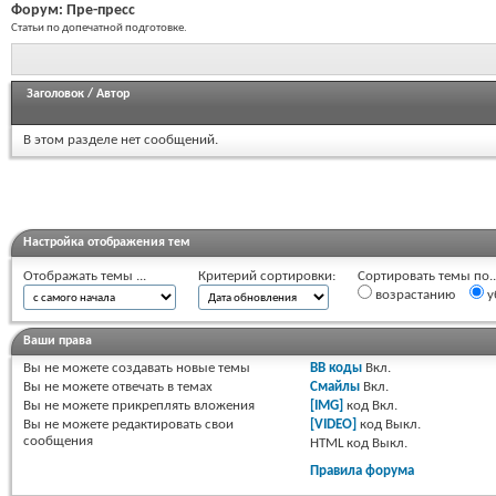
Форум:
Пре-пресс
Статьи по допечатной подготовке.
Заголовок
/
Автор
В этом разделе нет сообщений.
Настройка отображения тем
Отображать темы ...
Критерий сортировки:
Сортировать темы по..
возрастанию
у
Ваши права
Вы
не можете
создавать новые темы
BB коды
Вкл.
Вы
не можете
отвечать в темах
Смайлы
Вкл.
Вы
не можете
прикреплять вложения
[IMG]
код
Вкл.
Вы
не можете
редактировать свои
[VIDEO]
код
Выкл.
сообщения
HTML код
Выкл.
Правила форума