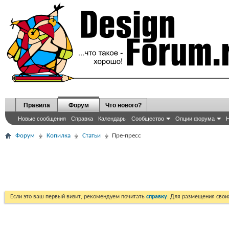
Правила
Форум
Что нового?
Новые сообщения
Справка
Календарь
Сообщество
Опции форума
Н
Форум
Копилка
Статьи
Пре-пресс
Если это ваш первый визит, рекомендуем почитать
справку
. Для размещения сво