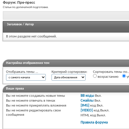
Форум:
Пре-пресс
Статьи по допечатной подготовке.
Заголовок
/
Автор
В этом разделе нет сообщений.
Настройка отображения тем
Отображать темы ...
Критерий сортировки:
Сортировать темы по..
возрастанию
у
Ваши права
Вы
не можете
создавать новые темы
BB коды
Вкл.
Вы
не можете
отвечать в темах
Смайлы
Вкл.
Вы
не можете
прикреплять вложения
[IMG]
код
Вкл.
Вы
не можете
редактировать свои
[VIDEO]
код
Выкл.
сообщения
HTML код
Выкл.
Правила форума