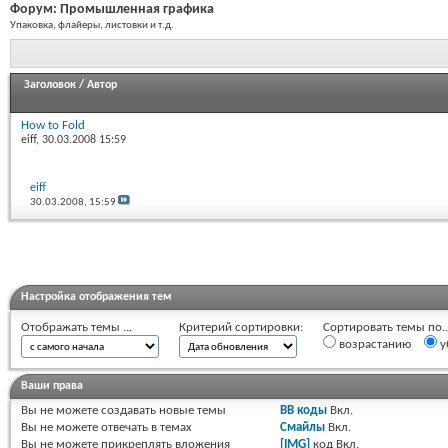
Форум:
Промышленная графика
Упаковка, флайеры, листовки и т.д.
Заголовок
/
Автор
How to Fold
eiff
, 30.03.2008 15:59
eiff
30.03.2008,
15:59
Настройка отображения тем
Отображать темы ...
Критерий сортировки:
Сортировать темы по..
возрастанию
у
Ваши права
Вы
не можете
создавать новые темы
BB коды
Вкл.
Вы
не можете
отвечать в темах
Смайлы
Вкл.
Вы
не можете
прикреплять вложения
[IMG]
код
Вкл.