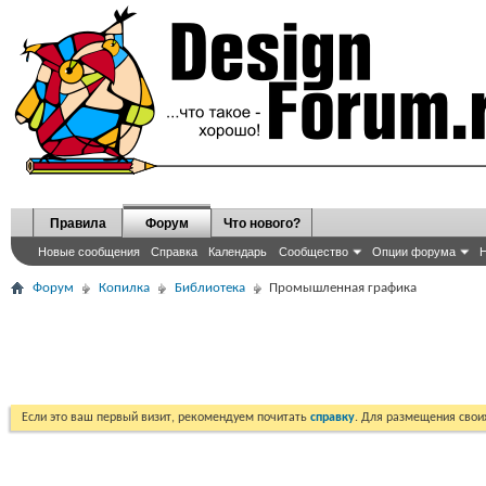
Правила
Форум
Что нового?
Новые сообщения
Справка
Календарь
Сообщество
Опции форума
Н
Форум
Копилка
Библиотека
Промышленная графика
Если это ваш первый визит, рекомендуем почитать
справку
. Для размещения сво