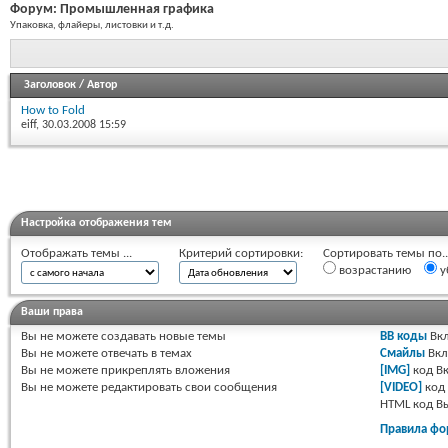
Форум:
Промышленная графика
Упаковка, флайеры, листовки и т.д.
Заголовок
/
Автор
How to Fold
eiff
, 30.03.2008 15:59
Настройка отображения тем
Отображать темы ...
Критерий сортировки:
Сортировать темы по..
возрастанию
у
Ваши права
Вы
не можете
создавать новые темы
BB коды
Вкл
Вы
не можете
отвечать в темах
Смайлы
Вкл
Вы
не можете
прикреплять вложения
[IMG]
код
Вк
Вы
не можете
редактировать свои сообщения
[VIDEO]
код
HTML код
В
Правила фо