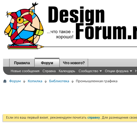
Правила
Форум
Что нового?
Новые сообщения
Справка
Календарь
Сообщество
Опции форума
Н
Форум
Копилка
Библиотека
Промышленная графика
Если это ваш первый визит, рекомендуем почитать
справку
. Для размещения сво