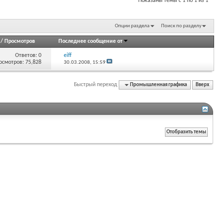
Показаны темы с 1 по 1 из 1
Опции раздела
Поиск по разделу
/
Просмотров
Последнее сообщение от
Ответов:
0
eiff
осмотров: 75,828
30.03.2008,
15:59
Быстрый переход
Промышленная графика
Вверх