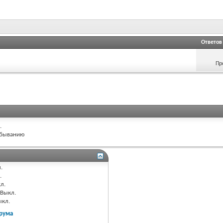
Ответов
Пр
.
быванию
.
.
л.
Выкл.
ыкл.
рума