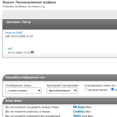
Форум:
Промышленная графика
Упаковка, флайеры, листовки и т.д.
Заголовок
/
Автор
How to Fold
eiff
, 30.03.2008 15:59
eiff
30.03.2008,
15:59
Настройка отображения тем
Отображать темы ...
Критерий сортировки:
Сортировать темы по..
возрастанию
у
Ваши права
Вы
не можете
создавать новые темы
BB коды
Вкл.
Вы
не можете
отвечать в темах
Смайлы
Вкл.
Вы
не можете
прикреплять вложения
[IMG]
код
Вкл.