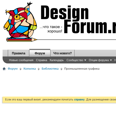
Правила
Форум
Что нового?
Новые сообщения
Справка
Календарь
Сообщество
Опции форума
Н
Форум
Копилка
Библиотека
Промышленная графика
Если это ваш первый визит, рекомендуем почитать
справку
. Для размещения сво