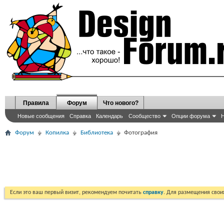
Правила
Форум
Что нового?
Новые сообщения
Справка
Календарь
Сообщество
Опции форума
Н
Форум
Копилка
Библиотека
Фотография
Если это ваш первый визит, рекомендуем почитать
справку
. Для размещения сво