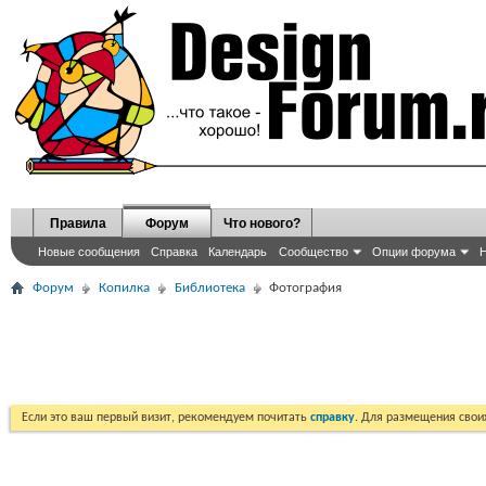
Правила
Форум
Что нового?
Новые сообщения
Справка
Календарь
Сообщество
Опции форума
Н
Форум
Копилка
Библиотека
Фотография
Если это ваш первый визит, рекомендуем почитать
справку
. Для размещения сво