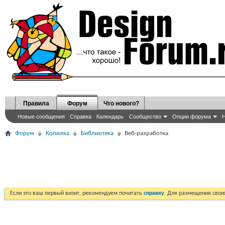
Правила
Форум
Что нового?
Новые сообщения
Справка
Календарь
Сообщество
Опции форума
Н
Форум
Копилка
Библиотека
Веб-разработка
Если это ваш первый визит, рекомендуем почитать
справку
. Для размещения сво