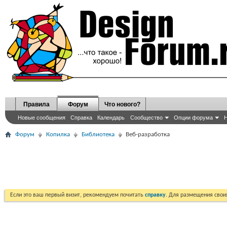
Правила
Форум
Что нового?
Новые сообщения
Справка
Календарь
Сообщество
Опции форума
Н
Форум
Копилка
Библиотека
Веб-разработка
Если это ваш первый визит, рекомендуем почитать
справку
. Для размещения сво