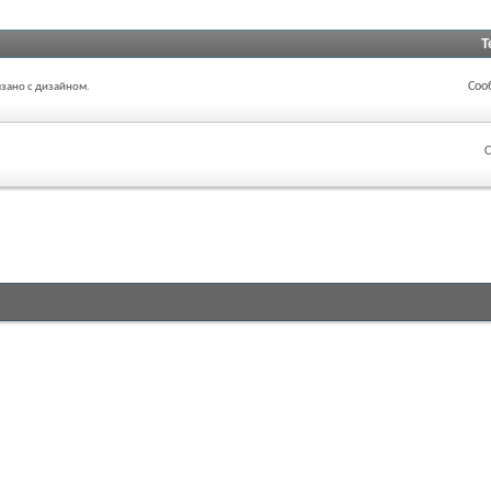
Т
Соо
язано с дизайном.
С