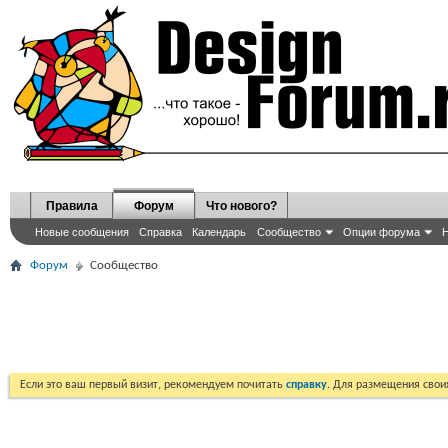
Правила
Форум
Что нового?
Новые сообщения
Справка
Календарь
Сообщество
Опции форума
Н
Форум
Сообщество
Если это ваш первый визит, рекомендуем почитать
справку
. Для размещения сво