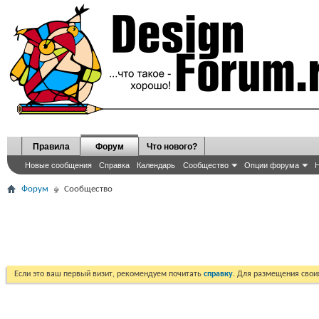
Правила
Форум
Что нового?
Новые сообщения
Справка
Календарь
Сообщество
Опции форума
Н
Форум
Сообщество
Если это ваш первый визит, рекомендуем почитать
справку
. Для размещения сво