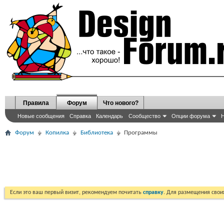
Правила
Форум
Что нового?
Новые сообщения
Справка
Календарь
Сообщество
Опции форума
Н
Форум
Копилка
Библиотека
Программы
Если это ваш первый визит, рекомендуем почитать
справку
. Для размещения сво