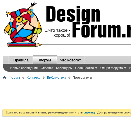
Правила
Форум
Что нового?
Новые сообщения
Справка
Календарь
Сообщество
Опции форума
Н
Форум
Копилка
Библиотека
Программы
Если это ваш первый визит, рекомендуем почитать
справку
. Для размещения сво