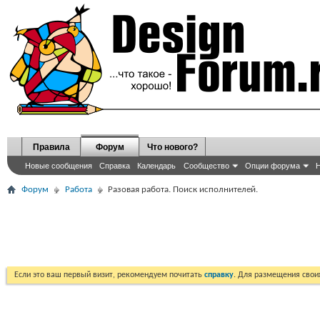
Правила
Форум
Что нового?
Новые сообщения
Справка
Календарь
Сообщество
Опции форума
Н
Форум
Работа
Разовая работа. Поиск исполнителей.
Если это ваш первый визит, рекомендуем почитать
справку
. Для размещения сво