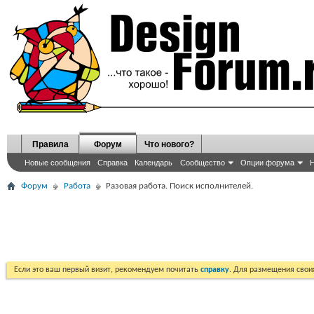
Правила
Форум
Что нового?
Новые сообщения
Справка
Календарь
Сообщество
Опции форума
Н
Форум
Работа
Разовая работа. Поиск исполнителей.
Если это ваш первый визит, рекомендуем почитать
справку
. Для размещения сво