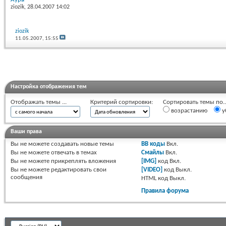
ziozik
, 28.04.2007 14:02
ziozik
11.05.2007,
15:55
Настройка отображения тем
Отображать темы ...
Критерий сортировки:
Сортировать темы по..
возрастанию
у
Ваши права
Вы
не можете
создавать новые темы
BB коды
Вкл.
Вы
не можете
отвечать в темах
Смайлы
Вкл.
Вы
не можете
прикреплять вложения
[IMG]
код
Вкл.
Вы
не можете
редактировать свои
[VIDEO]
код
Выкл.
сообщения
HTML код
Выкл.
Правила форума