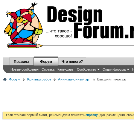
Правила
Форум
Что нового?
Новые сообщения
Справка
Календарь
Сообщество
Опции форума
Н
Форум
Критика работ
Анимационный арт
Высший пилотаж
Если это ваш первый визит, рекомендуем почитать
справку
. Для размещения сво