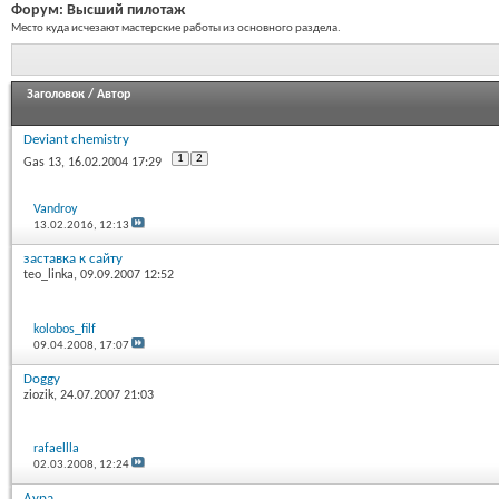
Форум:
Высший пилотаж
Место куда исчезают мастерские работы из основного раздела.
Заголовок
/
Автор
Deviant chemistry
1
2
Gas 13
, 16.02.2004 17:29
Vandroy
13.02.2016,
12:13
заставка к сайту
teo_linka
, 09.09.2007 12:52
kolobos_filf
09.04.2008,
17:07
Doggy
ziozik
, 24.07.2007 21:03
rafaellla
02.03.2008,
12:24
Аура