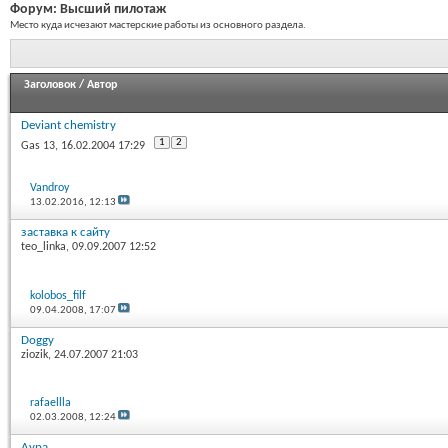
Форум:
Высший пилотаж
Место куда исчезают мастерские работы из основного раздела.
Заголовок
/
Автор
Deviant chemistry
1
2
Gas 13
, 16.02.2004 17:29
Vandroy
13.02.2016,
12:13
заставка к сайту
teo_linka
, 09.09.2007 12:52
kolobos_filf
09.04.2008,
17:07
Doggy
ziozik
, 24.07.2007 21:03
rafaellla
02.03.2008,
12:24
Аура