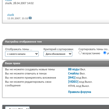
ziozik
, 28.04.2007 14:02
ziozik
11.05.2007,
15:55
Настройка отображения тем
Отображать темы ...
Критерий сортировки:
Сортировать темы по..
возрастанию
у
Ваши права
Вы
не можете
создавать новые темы
BB коды
Вкл.
Вы
не можете
отвечать в темах
Смайлы
Вкл.
Вы
не можете
прикреплять вложения
[IMG]
код
Вкл.
Вы
не можете
редактировать свои
[VIDEO]
код
Выкл.
сообщения
HTML код
Выкл.
Правила форума