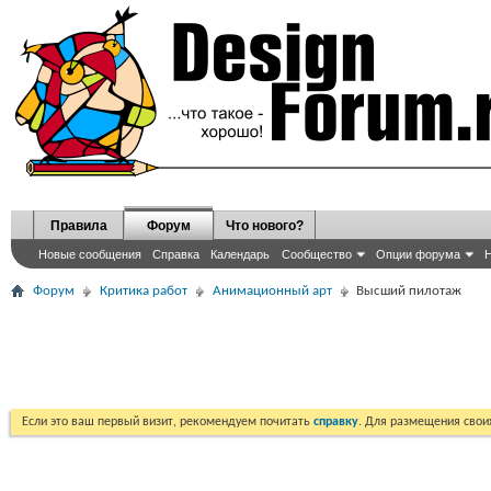
Правила
Форум
Что нового?
Новые сообщения
Справка
Календарь
Сообщество
Опции форума
Н
Форум
Критика работ
Анимационный арт
Высший пилотаж
Если это ваш первый визит, рекомендуем почитать
справку
. Для размещения сво