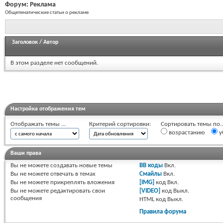
Форум:
Реклама
Общетематические статьи о рекламе
Заголовок
/
Автор
В этом разделе нет сообщений.
Настройка отображения тем
Отображать темы ...
Критерий сортировки:
Сортировать темы по..
возрастанию
у
Ваши права
Вы
не можете
создавать новые темы
BB коды
Вкл.
Вы
не можете
отвечать в темах
Смайлы
Вкл.
Вы
не можете
прикреплять вложения
[IMG]
код
Вкл.
Вы
не можете
редактировать свои
[VIDEO]
код
Выкл.
сообщения
HTML код
Выкл.
Правила форума