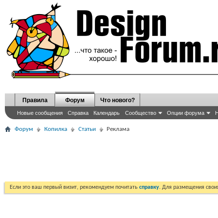
Правила
Форум
Что нового?
Новые сообщения
Справка
Календарь
Сообщество
Опции форума
Н
Форум
Копилка
Статьи
Реклама
Если это ваш первый визит, рекомендуем почитать
справку
. Для размещения сво