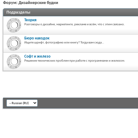
Форум:
Дизайнерские будни
Подразделы
Теория
Разговоры о дизайне, маркетинге, рекламе и всём, что с этим связано.
Бюро находок
Ищите шрифт, фотографию или книгу? Тогда вам сюда…
Софт и железо
Решение технических проблем при работе с программами и железом.