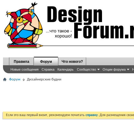
Правила
Форум
Что нового?
Новые сообщения
Справка
Календарь
Сообщество
Опции форума
Н
Форум
Дизайнерские будни
Если это ваш первый визит, рекомендуем почитать
справку
. Для размещения сво