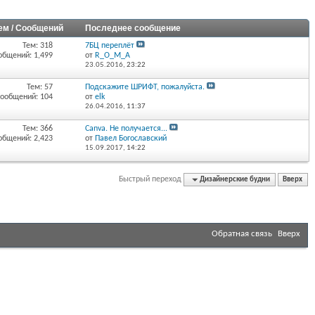
ем / Сообщений
Последнее сообщение
Тем: 318
7БЦ переплёт
общений: 1,499
от
R_O_M_A
23.05.2016,
23:22
Тем: 57
Подскажите ШРИФТ, пожалуйста.
ообщений: 104
от
elk
26.04.2016,
11:37
Тем: 366
Canva. Не получается...
общений: 2,423
от
Павел Богославский
15.09.2017,
14:22
Быстрый переход
Дизайнерские будни
Вверх
Обратная связь
Вверх