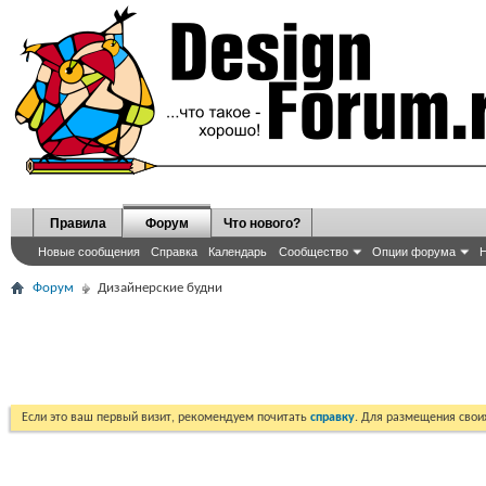
Правила
Форум
Что нового?
Новые сообщения
Справка
Календарь
Сообщество
Опции форума
Н
Форум
Дизайнерские будни
Если это ваш первый визит, рекомендуем почитать
справку
. Для размещения сво