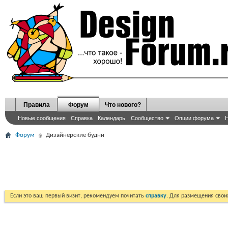
Правила
Форум
Что нового?
Новые сообщения
Справка
Календарь
Сообщество
Опции форума
Н
Форум
Дизайнерские будни
Если это ваш первый визит, рекомендуем почитать
справку
. Для размещения сво