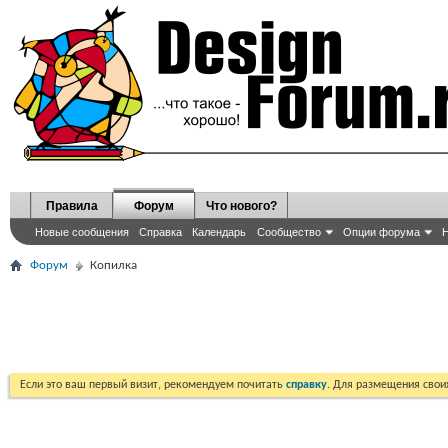
Правила
Форум
Что нового?
Новые сообщения
Справка
Календарь
Сообщество
Опции форума
Н
Форум
Копилка
Если это ваш первый визит, рекомендуем почитать
справку
. Для размещения сво