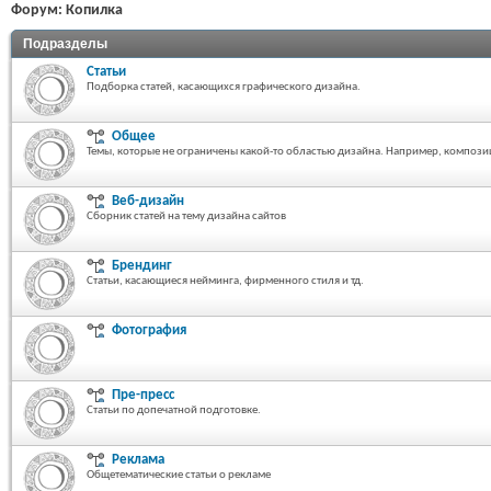
Форум:
Копилка
Подразделы
Статьи
Подборка статей, касающихся графического дизайна.
Общее
Темы, которые не ограничены какой-то областью дизайна. Например, композиция
Веб-дизайн
Сборник статей на тему дизайна сайтов
Брендинг
Статьи, касающиеся нейминга, фирменного стиля и тд.
Фотография
Пре-пресс
Статьи по допечатной подготовке.
Реклама
Общетематические статьи о рекламе