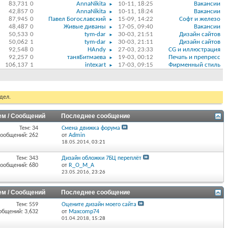
83,731
0
AnnaNikita
10-11, 18:25
Вакансии
►
42,857
0
AnnaNikita
10-11, 18:24
Вакансии
►
87,945
0
Павел Богославский
15-09, 14:22
Софт и железо
►
48,487
0
Живые диваны
17-05, 09:40
Вакансии
►
50,533
0
tym-dar
30-03, 21:51
Дизайн сайтов
►
50,062
1
tym-dar
30-03, 21:11
Дизайн сайтов
►
92,548
0
HAndy
27-03, 23:33
CG и иллюстрация
►
92,257
0
таняБитмаева
19-03, 00:12
Печать и препресс
►
106,137
1
intexart
17-03, 09:15
Фирменный стиль
►
дел.
ем / Сообщений
Последнее сообщение
Тем: 34
Смена движка форума
ообщений: 262
от
Admin
18.05.2014,
03:21
Тем: 343
Дизайн обложки 7БЦ переплёт
ообщений: 680
от
R_O_M_A
23.05.2016,
23:26
ем / Сообщений
Последнее сообщение
Тем: 559
Оцените дизайн моего сайта
общений: 3,632
от
Maxcomp74
01.04.2018,
15:28