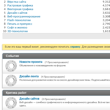
2
Вёрстка сайта
9,31
3
Растровая графика
4,57
4
Векторная графика
3,66
5
Дизайн сайтов
3,63
6
Веб-программирование
3,30
7
Flash-технологии
3,20
8
Печать и препресс
2,79
9
Софт и железо
2,42
10
3D-технологии
1,61
Если это ваш первый визит, рекомендуем почитать
справку
. Для размещения сво
События
Новости проекта
(7 Просматривает)
Обьявления о нововведениях на форуме.
Дизайн-лента
(4 Просматривает)
Полезные для развития новости на около-дизайнерские темы. Подписывайтесь,
Критика работ
Дизайн сайтов
(3 Просматривает)
Вэб-дизайн — симбиоз графического и информационного дизайна. Всё не так п
здесь.