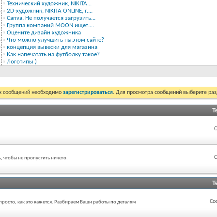
2
Технический художник, NIKITA...
4
2D-художник, NIKITA ONLINE, г....
1
Canva. Не получается загрузить...
2
Группа компаний MOON ищет:...
8
Оцените дизайн художника
4
Что можно улучшить на этом сайте?
0
концепция вывески для магазина
3
Как напечатать на футболку такое?
3
Логотипы )
их сообщений необходимо
зарегистрироваться
. Для просмотра сообщений выберите раз
Т
С
С
 чтобы не пропустить ничего.
Т
Со
росто, как это кажется. Разбираем Ваши работы по деталям