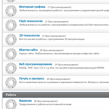
Векторная графика
(7 Просматривает)
Любые вопросы, касающиеся работы с программами создания векторной граф
Flash-технологии
(1 Просматривает)
Любые вопросы по работе с программами основанными на Flash-технологиях и 
3D-технологии
(2 Просматривает)
Всё что касается работы с программами 3D-визуализации.
Вёрстка сайта
(8 Просматривает)
Каркас сайта. Любые вопросы, возникающие в процессе вёрстки сайта.
Веб-программирование
(9 Просматривает)
MySQL, PHP, Java, CGI и т.д. Всё, что касается программирования для WWW.
Печать и препресс
(8 Просматривает)
Всё о нанесении красок на ровные и неровные поверхности. Вопросы, возникш
Работа
Вакансии
(8 Просматривает)
Предложения о работе на постоянной основе.