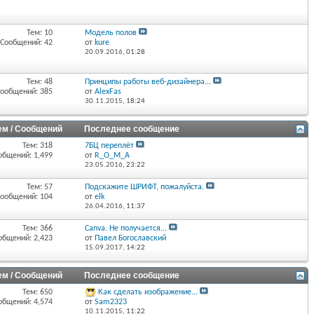
Тем: 10
Модель полов
Сообщений: 42
от
kure
20.09.2016,
01:28
Тем: 48
Принципы работы веб-дизайнера...
ообщений: 385
от
AlexFas
30.11.2015,
18:24
ем / Сообщений
Последнее сообщение
Тем: 318
7БЦ переплёт
общений: 1,499
от
R_O_M_A
23.05.2016,
23:22
Тем: 57
Подскажите ШРИФТ, пожалуйста.
ообщений: 104
от
elk
26.04.2016,
11:37
Тем: 366
Canva. Не получается...
общений: 2,423
от
Павел Богославский
15.09.2017,
14:22
ем / Сообщений
Последнее сообщение
Тем: 650
Как сделать изображение...
общений: 4,574
от
Sam2323
10.11.2015,
11:22