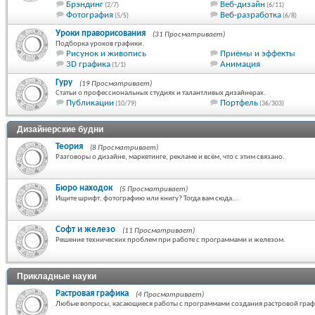
Брэндинг
Веб-дизайн
(2/7)
(6/11)
Фотография
Веб-разработка
(5/5)
(6/8)
Уроки праворисования
(31 Просматривает)
Подборка уроков графики.
Рисунок и живопись
Приёмы и эффекты
3D графика
Анимация
(1/1)
Гуру
(19 Просматривает)
Статьи о профессиональных студиях и талантливых дизайнерах.
Публикации
Портфель
(10/79)
(36/303)
Дизайнерские будни
Теория
(8 Просматривает)
Разговоры о дизайне, маркетинге, рекламе и всём, что с этим связано.
Бюро находок
(5 Просматривает)
Ищите шрифт, фотографию или книгу? Тогда вам сюда…
Софт и железо
(11 Просматривает)
Решение технических проблем при работе с программами и железом.
Прикладные науки
Растровая графика
(4 Просматривает)
Любые вопросы, касающиеся работы с программами создания растровой граф