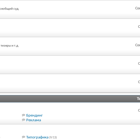
Со
всеобщий суд.
С
Со
тизеры и т.д.
С
С
Т
С
Брендинг
Реклама
Типографика
)
(9/13)