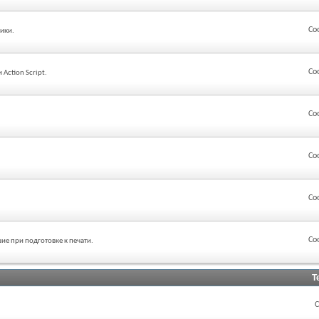
Со
ики.
Со
Action Script.
Со
Со
Со
Со
ие при подготовке к печати.
Т
С