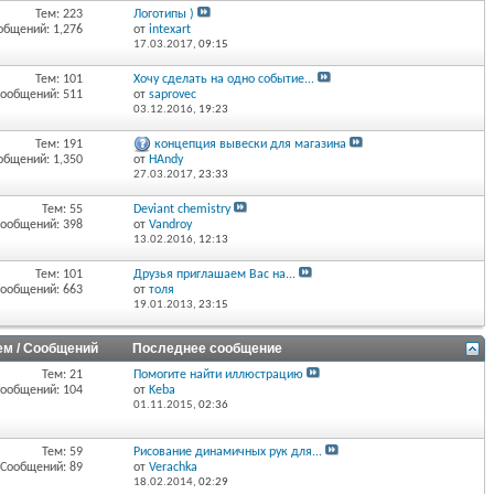
Тем: 223
Логотипы )
общений: 1,276
от
intexart
17.03.2017,
09:15
Тем: 101
Хочу сделать на одно событие...
ообщений: 511
от
saprovec
03.12.2016,
19:23
Тем: 191
концепция вывески для магазина
общений: 1,350
от
HAndy
27.03.2017,
23:33
Тем: 55
Deviant chemistry
ообщений: 398
от
Vandroy
13.02.2016,
12:13
Тем: 101
Друзья приглашаем Вас на...
ообщений: 663
от
толя
19.01.2013,
23:15
ем / Сообщений
Последнее сообщение
Тем: 21
Помогите найти иллюстрацию
ообщений: 104
от
Keba
01.11.2015,
02:36
Тем: 59
Рисование динамичных рук для...
Сообщений: 89
от
Verachka
18.02.2014,
02:29