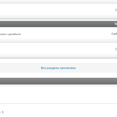
С
Т
Соо
язано с дизайном.
С
Все разделы прочитаны
.
и
1