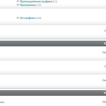
Промышленная графика
(1/1)
Программы
(7/9)
2D-графика
(2/30)
С
Т
Со
С
Со
Т
Со
ики.