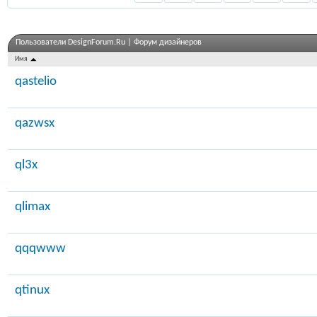
Пользователи DesignForum.Ru | Форум дизайнеров
Имя
qastelio
qazwsx
ql3x
qlimax
qqqwww
qtinux