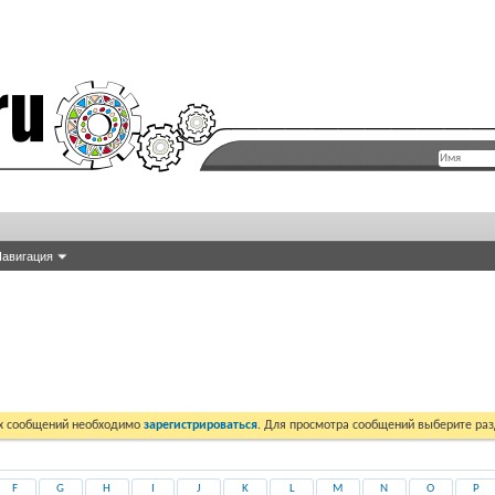
авигация
их сообщений необходимо
зарегистрироваться
. Для просмотра сообщений выберите раз
F
G
H
I
J
K
L
M
N
O
P