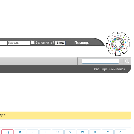
Запомнить?
Помощь
Расширенный поиск
дел.
Q
R
S
T
U
V
W
X
Y
Z