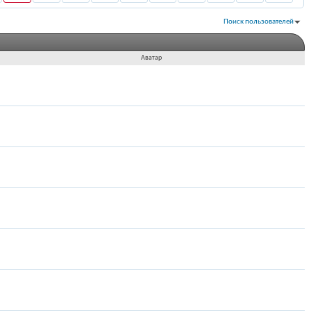
Поиск пользователей
Показано с 1 по 26 из 26
На поиск затрачено
0.01
сек.
Аватар