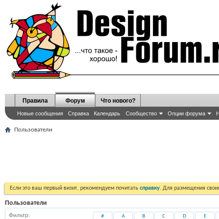
Правила
Форум
Что нового?
Новые сообщения
Справка
Календарь
Сообщество
Опции форума
Н
Пользователи
Если это ваш первый визит, рекомендуем почитать
справку
. Для размещения сво
Пользователи
Фильтр
#
A
B
C
D
E