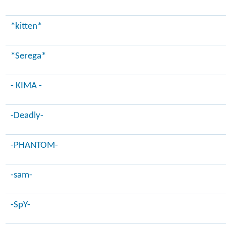
*kitten*
*Serega*
- KIMA -
-Deadly-
-PHANTOM-
-sam-
-SpY-