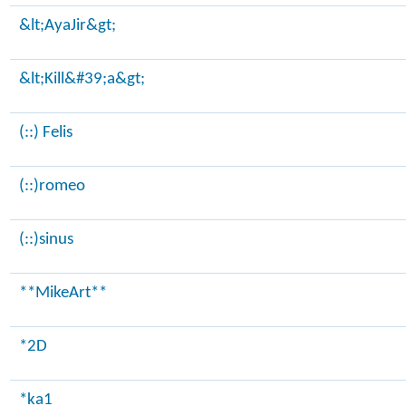
&lt;AyaJir&gt;
&lt;Kill&#39;a&gt;
(::) Felis
(::)romeo
(::)sinus
**MikeArt**
*2D
*ka1