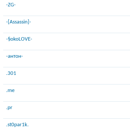
-ZG-
-[Assassin]-
-§okoLOVE-
-антон-
.301
.me
.pr
.st0par1k.