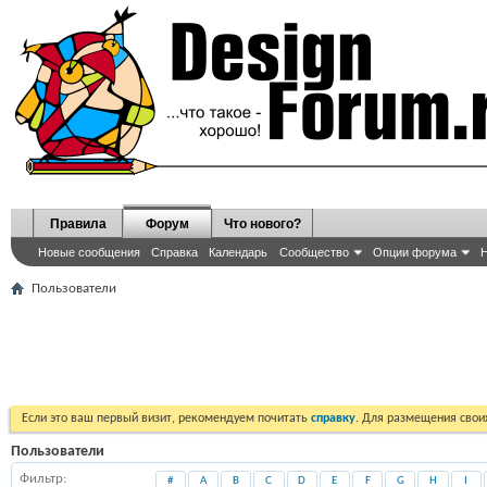
Правила
Форум
Что нового?
Новые сообщения
Справка
Календарь
Сообщество
Опции форума
Н
Пользователи
Если это ваш первый визит, рекомендуем почитать
справку
. Для размещения сво
Пользователи
Фильтр
#
A
B
C
D
E
F
G
H
I