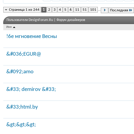
Страница 1 из 244
1
2
3
4
5
6
11
51
101
...
Последняя
Пользователи DesignForum.Ru | Форум дизайнеров
Имя
!6е мгновение Весны
&#036;EGUR@
&#092;amo
&#33; demirov &#33;
&#33;html.by
&gt;&gt;&gt;