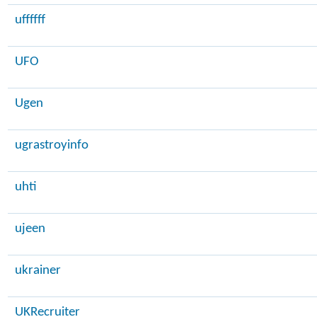
uffffff
UFO
Ugen
ugrastroyinfo
uhti
ujeen
ukrainer
UKRecruiter