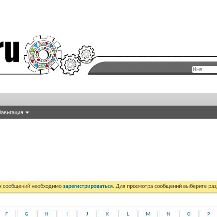
авигация
их сообщений необходимо
зарегистрироваться
. Для просмотра сообщений выберите раз
F
G
H
I
J
K
L
M
N
O
P