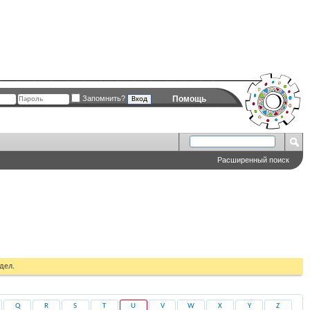
Запомнить?
Помощь
Расширенный поиск
дел.
Q
R
S
T
U
V
W
X
Y
Z