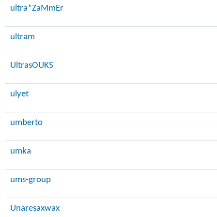
ultra*ZaMmEr
ultram
UltrasOUKS
ulyet
umberto
umka
ums-group
Unaresaxwax