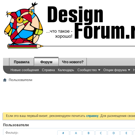
Правила
Форум
Что нового?
Новые сообщения
Справка
Календарь
Сообщество
Опции форума
Н
Пользователи
Если это ваш первый визит, рекомендуем почитать
справку
. Для размещения сво
Пользователи
Фильтр
#
A
B
C
D
E