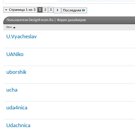
Страница 1 из 3
1
2
3
Последняя
Пользователи DesignForum.Ru | Форум дизайнеров
Имя
U.Vyacheslav
UANiko
uborshik
ucha
uda4nica
Udachnica