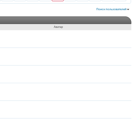
Поиск пользователей
Показано с 1 по 30 из 76
На поиск затрачено
0.01
сек.
Аватар