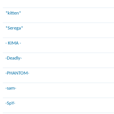
*kitten*
*Serega*
- KIMA -
-Deadly-
-PHANTOM-
-sam-
-SpY-