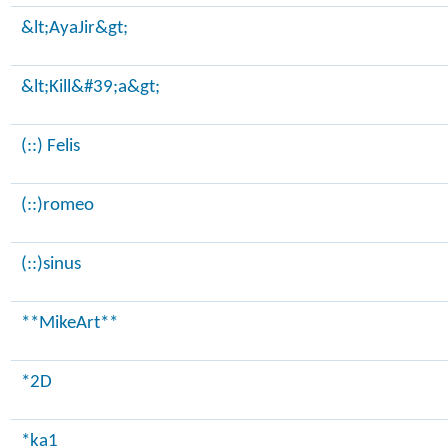
&lt;AyaJir&gt;
&lt;Kill&#39;a&gt;
(::) Felis
(::)romeo
(::)sinus
**MikeArt**
*2D
*ka1