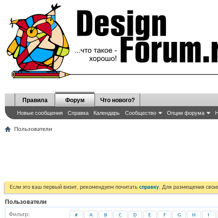
Правила
Форум
Что нового?
Новые сообщения
Справка
Календарь
Сообщество
Опции форума
Н
Пользователи
Если это ваш первый визит, рекомендуем почитать
справку
. Для размещения сво
Пользователи
Фильтр
#
A
B
C
D
E
F
G
H
I