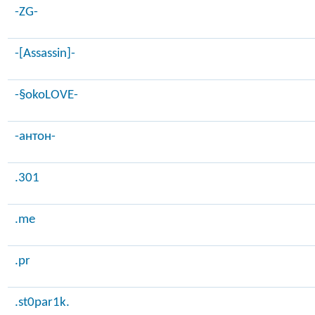
-ZG-
-[Assassin]-
-§okoLOVE-
-антон-
.301
.me
.pr
.st0par1k.