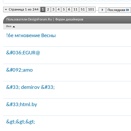
Страница 1 из 244
1
2
3
4
5
6
11
51
101
...
Последняя
Пользователи DesignForum.Ru | Форум дизайнеров
Имя
!6е мгновение Весны
&#036;EGUR@
&#092;amo
&#33; demirov &#33;
&#33;html.by
&gt;&gt;&gt;