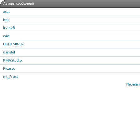
Авторы сообщений
asat
Кир
irvin28
c4d
LIGHTMINER
danstel
KMAStudio
Picasso
mt_Frost
Перейти