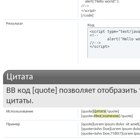
alert("Hello world!");
//-->
</script>
[/code]
Результат
Код:
<script type="text/java
<!--

	alert("Hello world!");

//-->

</script>
Цитата
BB код [quote] позволяет отобразить
цитаты.
Использование
[quote]
Цитата
[/quote]
[quote=
Имя
]
значение
[/quote]
Пример
[quote]Lorem ipsum dolor sit amet[
[quote=John Doe]Lorem ipsum dolor
[quote=John Doe;75807]Lorem ipsu