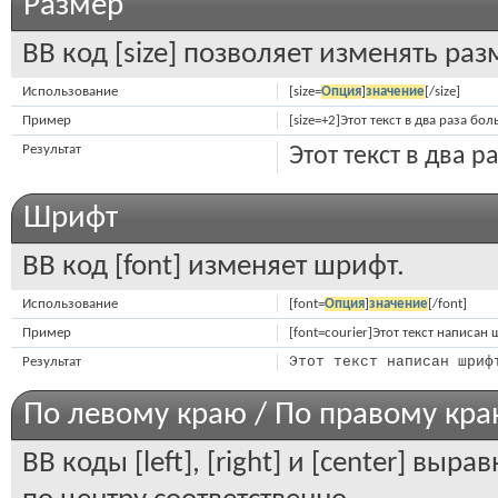
Размер
BB код [size] позволяет изменять ра
Использование
[size=
Опция
]
значение
[/size]
Пример
[size=+2]Этот текст в два раза бо
Результат
Этот текст в два 
Шрифт
BB код [font] изменяет шрифт.
Использование
[font=
Опция
]
значение
[/font]
Пример
[font=courier]Этот текст написан 
Этот текст написан шриф
Результат
По левому краю / По правому кра
BB коды [left], [right] и [center] вы