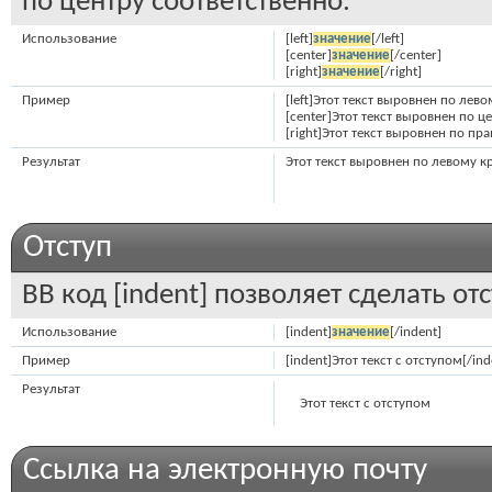
по центру соответственно.
Использование
[left]
значение
[/left]
[center]
значение
[/center]
[right]
значение
[/right]
Пример
[left]Этот текст выровнен по левом
[center]Этот текст выровнен по це
[right]Этот текст выровнен по пра
Результат
Этот текст выровнен по левому к
Отступ
BB код [indent] позволяет сделать отс
Использование
[indent]
значение
[/indent]
Пример
[indent]Этот текст с отступом[/ind
Результат
Этот текст с отступом
Ссылка на электронную почту