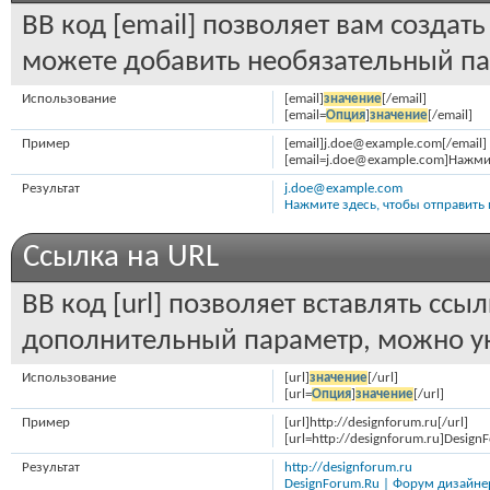
BB код [email] позволяет вам создат
можете добавить необязательный па
Использование
[email]
значение
[/email]
[email=
Опция
]
значение
[/email]
Пример
[email]j.doe@example.com[/email]
[email=j.doe@example.com]Нажмит
Результат
j.doe@example.com
Нажмите здесь, чтобы отправить
Ссылка на URL
BB код [url] позволяет вставлять сс
дополнительный параметр, можно ук
Использование
[url]
значение
[/url]
[url=
Опция
]
значение
[/url]
Пример
[url]http://designforum.ru[/url]
[url=http://designforum.ru]Desig
Результат
http://designforum.ru
DesignForum.Ru | Форум дизайне