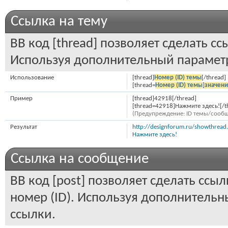
Ссылка на тему
BB код [thread] позволяет сделать сс
Используя дополнительный параметр
Использование
[thread]
Номер (ID) темы
[/thread]
[thread=
Номер (ID) темы
]
значен
Пример
[thread]42918[/thread]
[thread=42918]Нажмите здесь![/t
(Предупреждение: ID темы/сообщ
Результат
http://designforum.ru/showthrea
Нажмите здесь!
Ссылка на сообщение
BB код [post] позволяет сделать ссы
номер (ID). Используя дополнительн
ссылки.