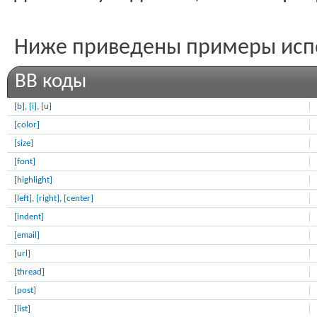
Ниже приведены примеры испо
BB коды
[b]
,
[i]
,
[u]
[color]
[size]
[font]
[highlight]
[left]
,
[right]
,
[center]
[indent]
[email]
[url]
[thread]
[post]
[list]