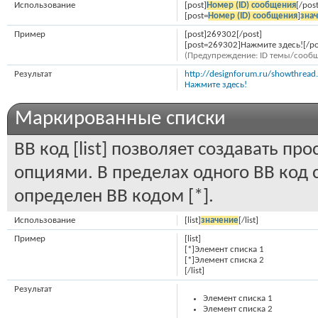
Использование
[post]
Номер (ID) сообщения
[/post
[post=
Номер (ID) сообщения
]
зна
Пример
[post]269302[/post]
[post=269302]Нажмите здесь![/po
(Предупреждение: ID темы/сообщ
Результат
http://designforum.ru/showthre
Нажмите здесь!
Маркированные списки
BB код [list] позволяет создавать п
опциями. В пределах одного BB код
определен BB кодом [*].
Использование
[list]
значение
[/list]
Пример
[list]
[*]Элемент списка 1
[*]Элемент списка 2
[/list]
Результат
Элемент списка 1
Элемент списка 2