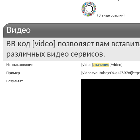
(В виде ссылки)
Видео
BB код [video] позволяет вам встави
различных видео сервисов.
Использование
[video]
значение
[/video]
Пример
[video=youtube;eOUq4Z6R7xI]http
Результат