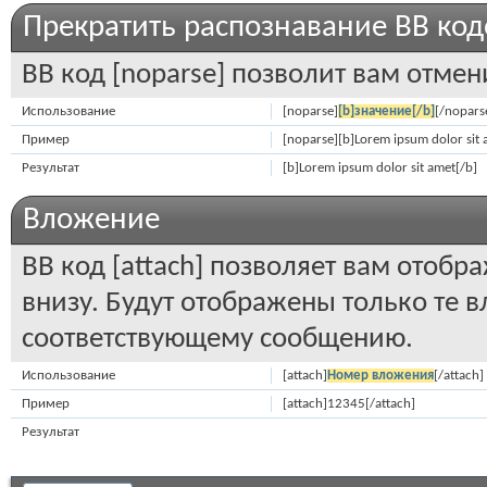
Прекратить распознавание BB код
BB код [noparse] позволит вам отмен
Использование
[noparse]
[b]значение[/b]
[/nopars
Пример
[noparse][b]Lorem ipsum dolor sit 
Результат
[b]Lorem ipsum dolor sit amet[/b]
Вложение
BB код [attach] позволяет вам отоб
внизу. Будут отображены только те 
соответствующему сообщению.
Использование
[attach]
Номер вложения
[/attach]
Пример
[attach]12345[/attach]
Результат