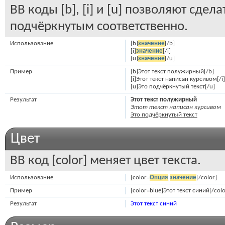
BB коды [b], [i] и [u] позволяют сд
подчёркнутым соответственно.
Использование
[b]
значение
[/b]
[i]
значение
[/i]
[u]
значение
[/u]
Пример
[b]Этот текст полужирный[/b]
[i]Этот текст написан курсивом[/i]
[u]Это подчёркнутый текст[/u]
Результат
Этот текст полужирный
Этот текст написан курсивом
Это подчёркнутый текст
Цвет
BB код [color] меняет цвет текста.
Использование
[color=
Опция
]
значение
[/color]
Пример
[color=blue]Этот текст синий[/colo
Результат
Этот текст синий