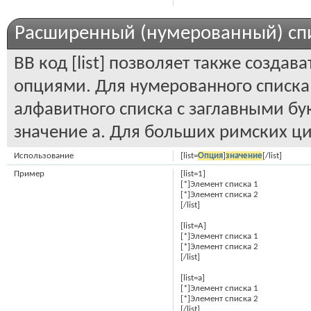
Расширенный (нумерованный) сп
BB код [list] позволяет также созд
опциями. Для нумерованного списка
алфавитного списка с заглавными бу
значение а. Для больших римских цифр
Использование
[list=
Опция
]
значение
[/list]
Пример
[list=1]
[*]Элемент списка 1
[*]Элемент списка 2
[/list]
[list=A]
[*]Элемент списка 1
[*]Элемент списка 2
[/list]
[list=a]
[*]Элемент списка 1
[*]Элемент списка 2
[/list]