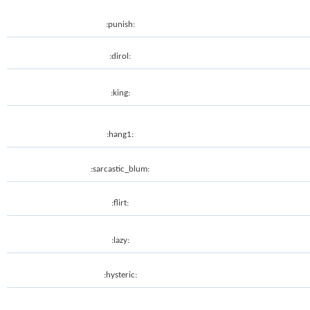
:punish:
:dirol:
:king:
:hang1:
:sarcastic_blum:
:flirt:
:lazy:
:hysteric: