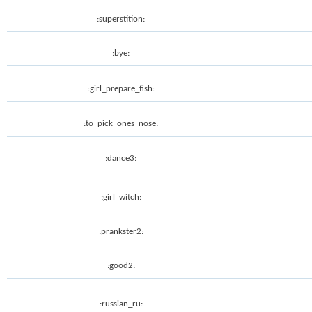
:superstition:
:bye:
:girl_prepare_fish:
:to_pick_ones_nose:
:dance3:
:girl_witch:
:prankster2:
:good2:
:russian_ru: