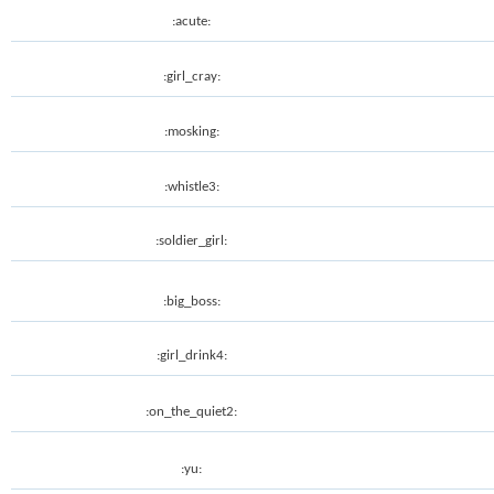
:acute:
:girl_cray:
:mosking:
:whistle3:
:soldier_girl:
:big_boss:
:girl_drink4:
:on_the_quiet2:
:yu: