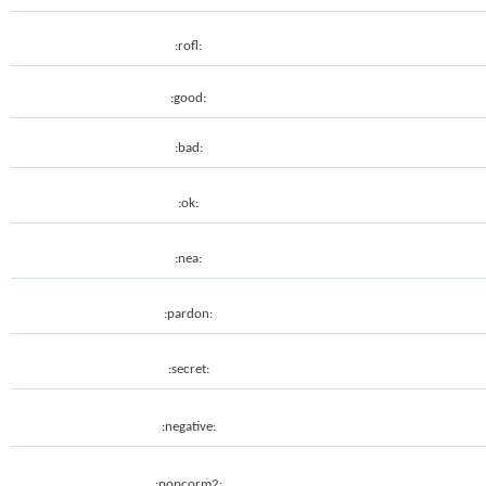
:rofl:
:good:
:bad:
:ok:
:nea:
:pardon:
:secret:
:negative:
:popcorm2: