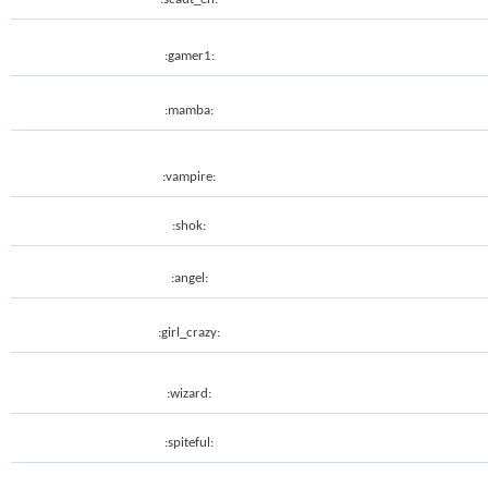
:gamer1:
:mamba:
:vampire:
:shok:
:angel:
:girl_crazy:
:wizard:
:spiteful: