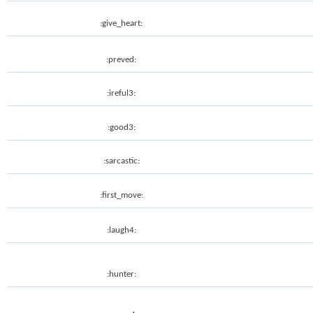
:give_heart:
:preved:
:ireful3:
:good3:
:sarcastic:
:first_move:
:laugh4:
:hunter: