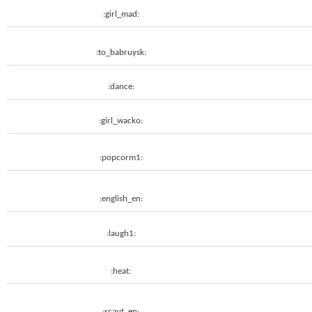
:girl_mad:
:to_babruysk:
:dance:
:girl_wacko:
:popcorm1:
:english_en:
:laugh1:
:heat:
:scaut_en: