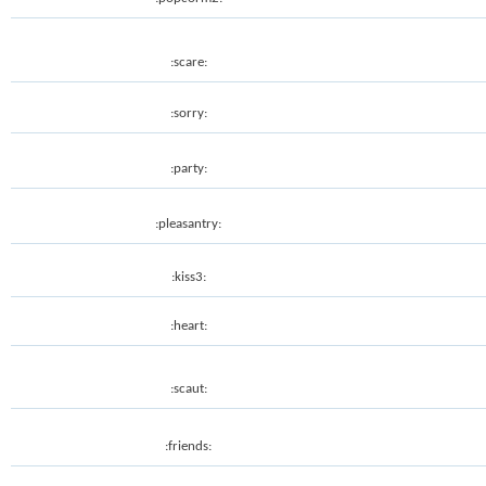
:scare:
:sorry:
:party:
:pleasantry:
:kiss3:
:heart:
:scaut:
:friends: