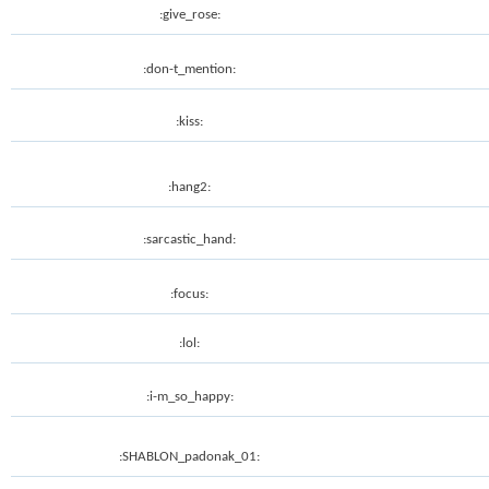
:give_rose:
:don-t_mention:
:kiss:
:hang2:
:sarcastic_hand:
:focus:
:lol:
:i-m_so_happy:
:SHABLON_padonak_01: