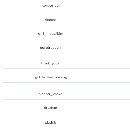
:spruce_up:
:bomb:
:girl_impossible:
:paratrooper:
:thank_you2:
:girl_to_take_umbrag
:pioneer_smoke:
:treaten:
:dash3: