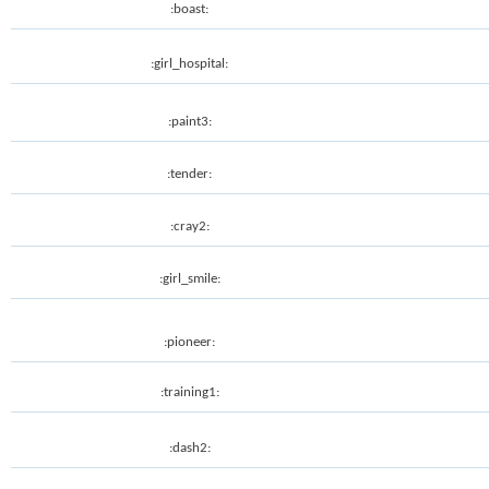
:boast:
:girl_hospital:
:paint3:
:tender:
:cray2:
:girl_smile:
:pioneer:
:training1:
:dash2: