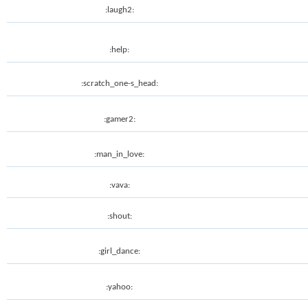
:laugh2:
:help:
:scratch_one-s_head:
:gamer2:
:man_in_love:
:vava:
:shout:
:girl_dance:
:yahoo: