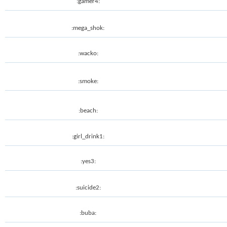
:gamer4:
:mega_shok:
:wacko:
:smoke:
:beach:
:girl_drink1:
:yes3:
:suicide2:
:buba: