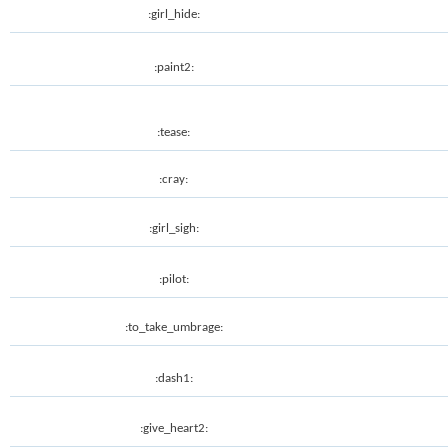
:girl_hide:
:paint2:
:tease:
:cray:
:girl_sigh:
:pilot:
:to_take_umbrage:
:dash1:
:give_heart2: