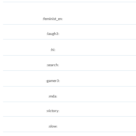
:feminist_en:
:laugh3:
:hi:
:search:
:gamer3:
:mda:
:victory:
:slow: