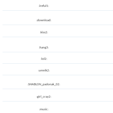
:ireful1:
:download:
:kiss2:
:hang3:
:lol2:
:umnik2:
:SHABLON_padonak_02:
:girl_cray2:
:music: