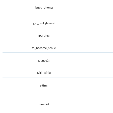
:buba_phone:
:girl_pinkglassesf:
:parting:
:to_become_senile:
:dance2:
:girl_wink:
:rtfm:
:feminist: