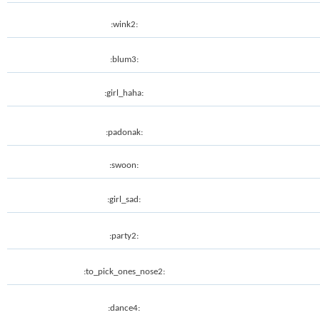
:wink2:
:blum3:
:girl_haha:
:padonak:
:swoon:
:girl_sad:
:party2:
:to_pick_ones_nose2:
:dance4: