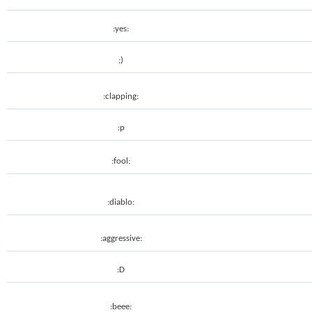
:yes:
;)
:clapping:
:p
:fool:
:diablo:
:aggressive:
:D
:beee: