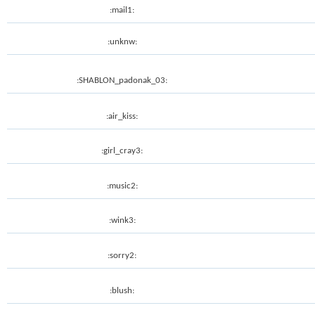
:mail1:
:unknw:
:SHABLON_padonak_03:
:air_kiss:
:girl_cray3:
:music2:
:wink3:
:sorry2:
:blush: