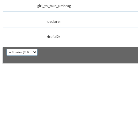
:girl_to_take_umbrag
:declare:
:ireful2: