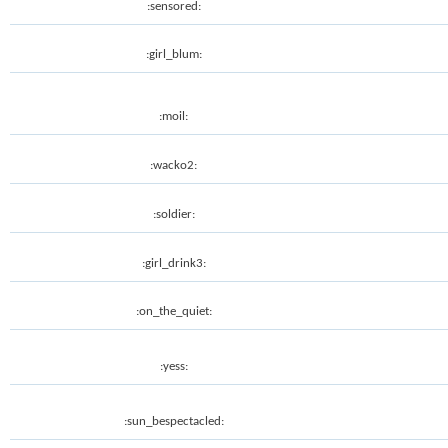
:sensored:
:girl_blum:
:moil:
:wacko2:
:soldier:
:girl_drink3:
:on_the_quiet:
:yess:
:sun_bespectacled: