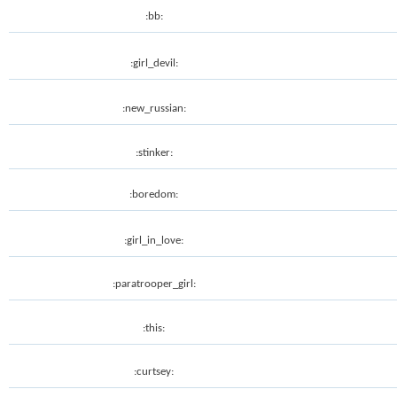
:bb:
:girl_devil:
:new_russian:
:stinker:
:boredom:
:girl_in_love:
:paratrooper_girl:
:this:
:curtsey: