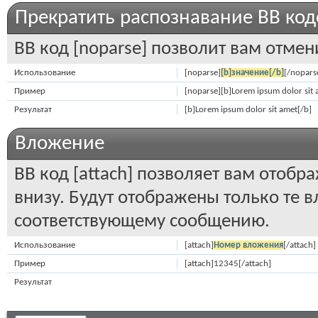
Прекратить распознавание BB код
BB код [noparse] позволит вам отмен
Использование
[noparse]
[b]значение[/b]
[/nopars
Пример
[noparse][b]Lorem ipsum dolor sit 
Результат
[b]Lorem ipsum dolor sit amet[/b]
Вложение
BB код [attach] позволяет вам отоб
внизу. Будут отображены только те 
соответствующему сообщению.
Использование
[attach]
Номер вложения
[/attach]
Пример
[attach]12345[/attach]
Результат