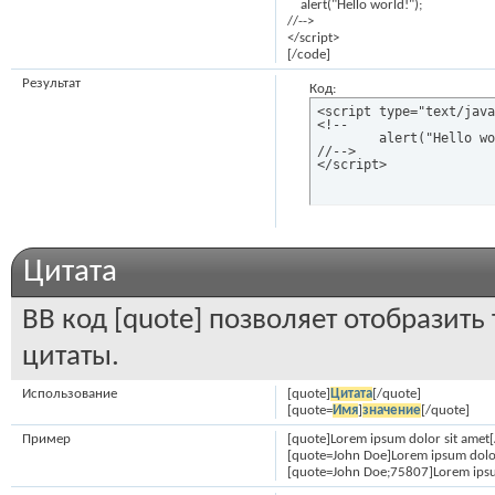
alert("Hello world!");
//-->
</script>
[/code]
Результат
Код:
<script type="text/java
<!--

	alert("Hello world!");

//-->

</script>
Цитата
BB код [quote] позволяет отобразить
цитаты.
Использование
[quote]
Цитата
[/quote]
[quote=
Имя
]
значение
[/quote]
Пример
[quote]Lorem ipsum dolor sit amet[
[quote=John Doe]Lorem ipsum dolor
[quote=John Doe;75807]Lorem ipsu