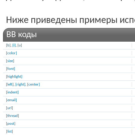
Ниже приведены примеры испо
BB коды
[b]
,
[i]
,
[u]
[color]
[size]
[font]
[highlight]
[left]
,
[right]
,
[center]
[indent]
[email]
[url]
[thread]
[post]
[list]