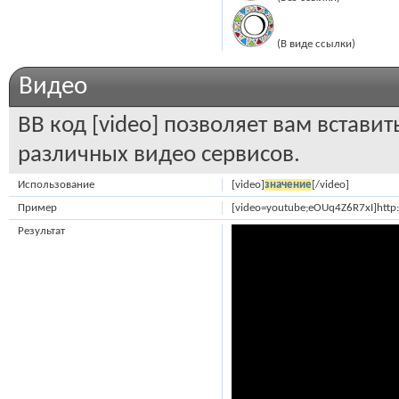
(В виде ссылки)
Видео
BB код [video] позволяет вам встави
различных видео сервисов.
Использование
[video]
значение
[/video]
Пример
[video=youtube;eOUq4Z6R7xI]http
Результат