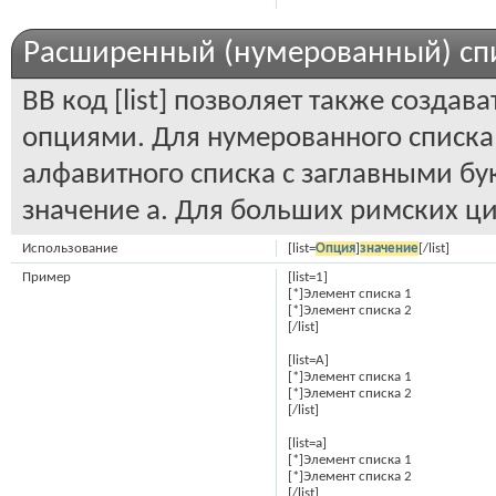
Расширенный (нумерованный) сп
BB код [list] позволяет также созд
опциями. Для нумерованного списка
алфавитного списка с заглавными бу
значение а. Для больших римских цифр
Использование
[list=
Опция
]
значение
[/list]
Пример
[list=1]
[*]Элемент списка 1
[*]Элемент списка 2
[/list]
[list=A]
[*]Элемент списка 1
[*]Элемент списка 2
[/list]
[list=a]
[*]Элемент списка 1
[*]Элемент списка 2
[/list]