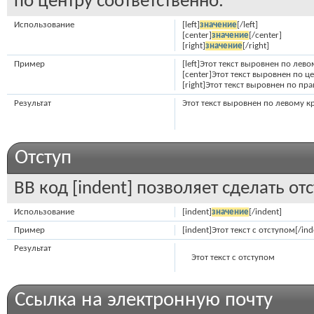
по центру соответственно.
Использование
[left]
значение
[/left]
[center]
значение
[/center]
[right]
значение
[/right]
Пример
[left]Этот текст выровнен по левом
[center]Этот текст выровнен по це
[right]Этот текст выровнен по пра
Результат
Этот текст выровнен по левому к
Отступ
BB код [indent] позволяет сделать отс
Использование
[indent]
значение
[/indent]
Пример
[indent]Этот текст с отступом[/ind
Результат
Этот текст с отступом
Ссылка на электронную почту