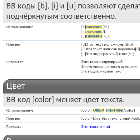
BB коды [b], [i] и [u] позволяют сд
подчёркнутым соответственно.
Использование
[b]
значение
[/b]
[i]
значение
[/i]
[u]
значение
[/u]
Пример
[b]Этот текст полужирный[/b]
[i]Этот текст написан курсивом[/i]
[u]Это подчёркнутый текст[/u]
Результат
Этот текст полужирный
Этот текст написан курсивом
Это подчёркнутый текст
Цвет
BB код [color] меняет цвет текста.
Использование
[color=
Опция
]
значение
[/color]
Пример
[color=blue]Этот текст синий[/colo
Результат
Этот текст синий