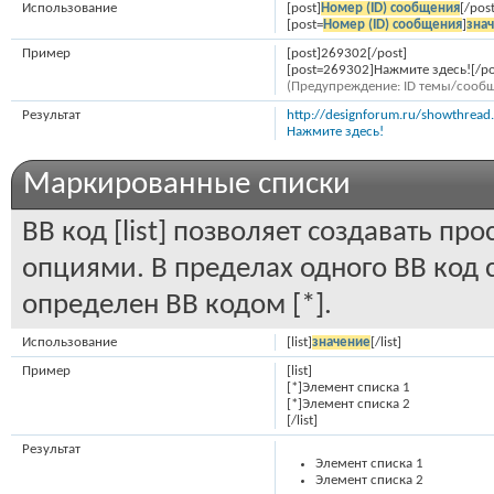
Использование
[post]
Номер (ID) сообщения
[/post
[post=
Номер (ID) сообщения
]
зна
Пример
[post]269302[/post]
[post=269302]Нажмите здесь![/po
(Предупреждение: ID темы/сообщ
Результат
http://designforum.ru/showthre
Нажмите здесь!
Маркированные списки
BB код [list] позволяет создавать п
опциями. В пределах одного BB код
определен BB кодом [*].
Использование
[list]
значение
[/list]
Пример
[list]
[*]Элемент списка 1
[*]Элемент списка 2
[/list]
Результат
Элемент списка 1
Элемент списка 2