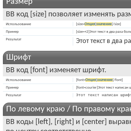
Размер
BB код [size] позволяет изменять ра
Использование
[size=
Опция
]
значение
[/size]
Пример
[size=+2]Этот текст в два раза бо
Результат
Этот текст в два 
Шрифт
BB код [font] изменяет шрифт.
Использование
[font=
Опция
]
значение
[/font]
Пример
[font=courier]Этот текст написан 
Этот текст написан шриф
Результат
По левому краю / По правому кра
BB коды [left], [right] и [center] вы