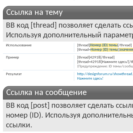
Ссылка на тему
BB код [thread] позволяет сделать сс
Используя дополнительный параметр
Использование
[thread]
Номер (ID) темы
[/thread]
[thread=
Номер (ID) темы
]
значен
Пример
[thread]42918[/thread]
[thread=42918]Нажмите здесь![/t
(Предупреждение: ID темы/сообщ
Результат
http://designforum.ru/showthrea
Нажмите здесь!
Ссылка на сообщение
BB код [post] позволяет сделать ссы
номер (ID). Используя дополнительн
ссылки.