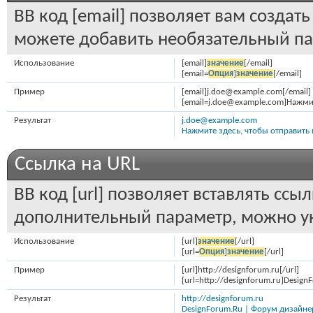
BB код [email] позволяет вам создат
можете добавить необязательный па
Использование
[email]
значение
[/email]
[email=
Опция
]
значение
[/email]
Пример
[email]j.doe@example.com[/email]
[email=j.doe@example.com]Нажмит
Результат
j.doe@example.com
Нажмите здесь, чтобы отправить
Ссылка на URL
BB код [url] позволяет вставлять сс
дополнительный параметр, можно ук
Использование
[url]
значение
[/url]
[url=
Опция
]
значение
[/url]
Пример
[url]http://designforum.ru[/url]
[url=http://designforum.ru]Desig
Результат
http://designforum.ru
DesignForum.Ru | Форум дизайне