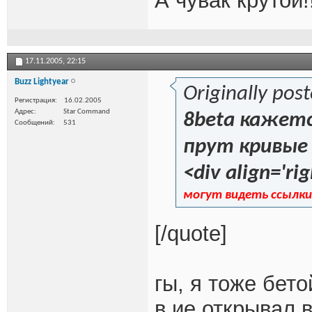
А чувак крутой!
17.11.2005,
22:15
Buzz Lightyear
Originally pos
Регистрация
16.02.2005
Адрес
Star Command
8beta кажетс
Сообщений
531
прут кривые 
<div align='rig
могут видеть ссылки
[/quote]
гы, я тоже бет
в ие открывал 