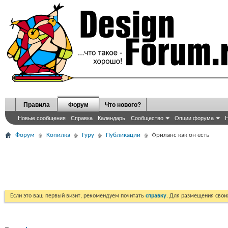
Правила
Форум
Что нового?
Новые сообщения
Справка
Календарь
Сообщество
Опции форума
Н
Форум
Копилка
Гуру
Публикации
Фриланс как он есть
Если это ваш первый визит, рекомендуем почитать
справку
. Для размещения сво