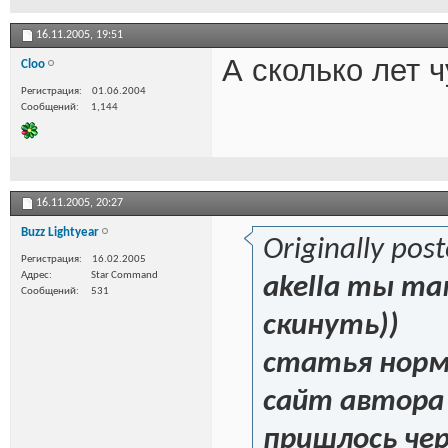
16.11.2005,
19:51
А сколько лет 
Cloo
Регистрация
01.06.2004
Сообщений
1,144
16.11.2005,
20:27
Buzz Lightyear
Originally pos
Регистрация
16.02.2005
Адрес
Star Command
akella
ты там
Сообщений
531
скинуть))
статья норм
сайт автора 
пришлось чер