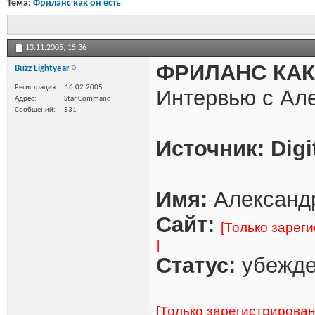
Тема:
Фриланс как он есть
13.11.2005,
15:36
ФРИЛАНС КАК
Buzz Lightyear
Регистрация
16.02.2005
Интервью с Ал
Адрес
Star Command
Сообщений
531
Источник: Digi
Имя:
Александ
Сайт:
[Только зарег
]
Статус:
убежде
[Только зарегистрирова