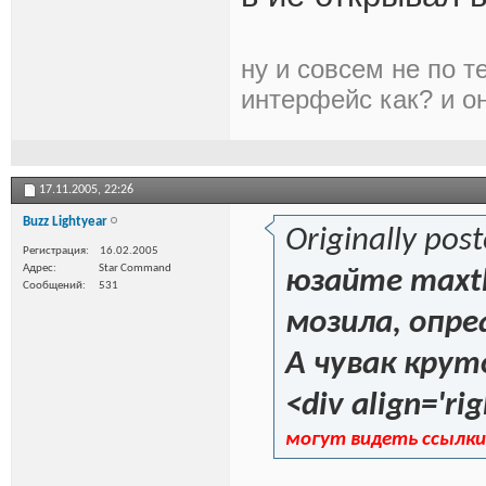
ну и совсем не по т
интерфейс как? и о
17.11.2005,
22:26
Buzz Lightyear
Originally pos
Регистрация
16.02.2005
Адрес
Star Command
юзайте maxth
Сообщений
531
мозила, опре
А чувак крут
<div align='rig
могут видеть ссылки