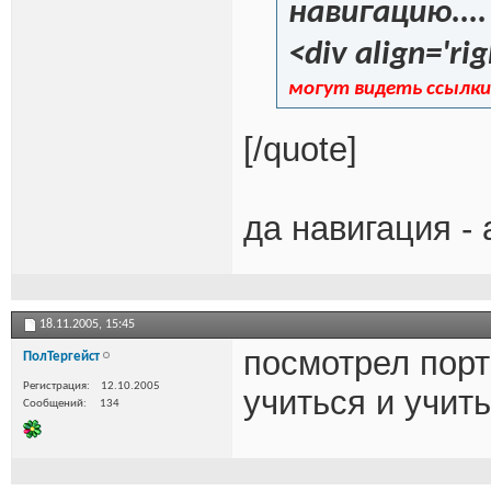
навигацию....
<div align='rig
могут видеть ссылки
[/quote]
да навигация - 
18.11.2005,
15:45
посмотрел порт
ПолТергейст
Регистрация
12.10.2005
учиться и учить
Сообщений
134