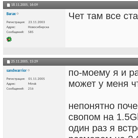
18.11.2005,
16:09
Чет там все ста
Barax
Регистрация
23.11.2003
Адрес
Новосибирска
Сообщений
585
25.11.2005,
15:29
по-моему я и р
sandwarrior
Регистрация
01.11.2005
может у меня ч
Адрес
Minsk
Сообщений
216
непонятно поч
свопом на 1.5G
один раз я вст