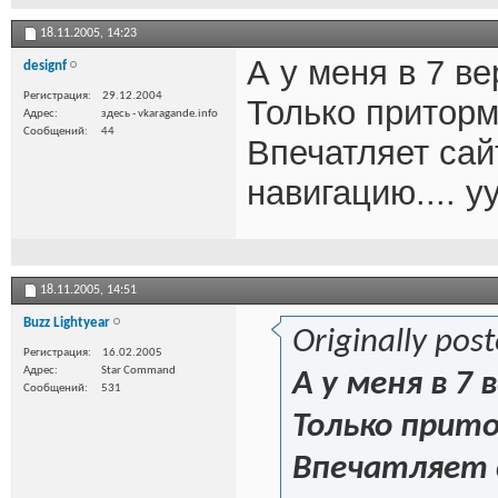
18.11.2005,
14:23
А у меня в 7 в
designf
Регистрация
29.12.2004
Только приторм
Адрес
здесь - vkaragande.info
Сообщений
44
Впечатляет сайт
навигацию.... у
18.11.2005,
14:51
Buzz Lightyear
Originally pos
Регистрация
16.02.2005
Адрес
Star Command
А у меня в 7
Сообщений
531
Только прит
Впечатляет с