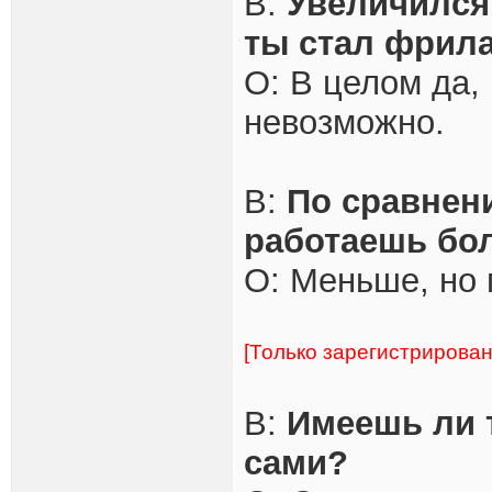
В:
Увеличился 
ты стал фрил
О: В целом да,
невозможно.
В:
По сравнени
работаешь бо
О: Меньше, но 
[Только зарегистрирова
В:
Имеешь ли т
сами?