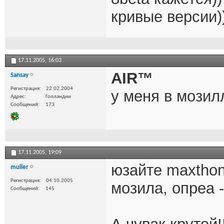
кривые версии)
17.11.2005,
16:03
AIR™
Sansay
Регистрация
22.02.2004
у меня в мозил
Адрес
Голландии
Сообщений
173
17.11.2005,
19:09
юзайте maxthon 
muller
Регистрация
04.10.2005
мозила, опреа 
Сообщений
145