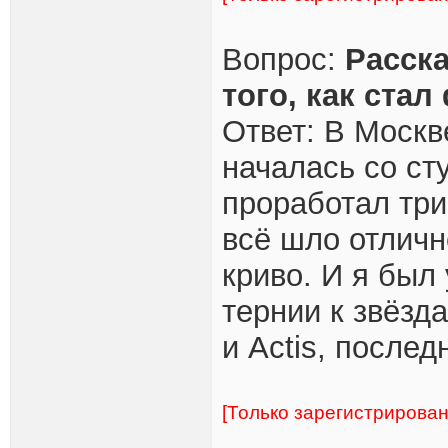
Вопрос:
Расска
того, как ста
Ответ: В Москв
началась со ст
проработал три
всё шло отличн
криво. И я был
тернии к звёзд
и Actis, после
[Только зарегистрирова