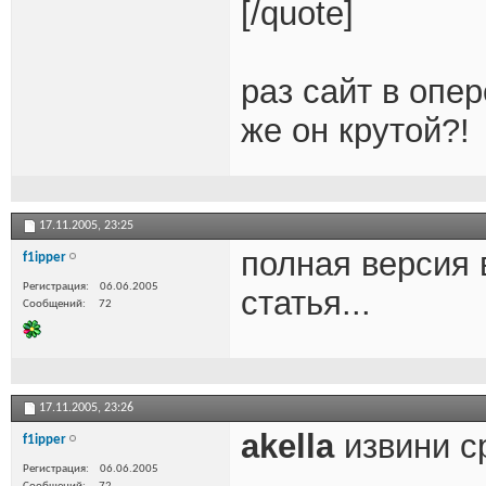
[/quote]
раз сайт в опер
же он крутой?!
17.11.2005,
23:25
полная версия
f1ipper
Регистрация
06.06.2005
статья...
Сообщений
72
17.11.2005,
23:26
akella
извини ср
f1ipper
Регистрация
06.06.2005