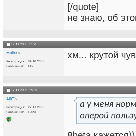
[/quote]
не знаю, об эт
17.11.2005,
11:20
хм... крутой чув
muller
Регистрация
04.10.2005
Сообщений
145
17.11.2005,
15:07
AIR™
а у меня нор
Регистрация
27.11.2003
Сообщений
1,623
оперой польз
8beta кажется)