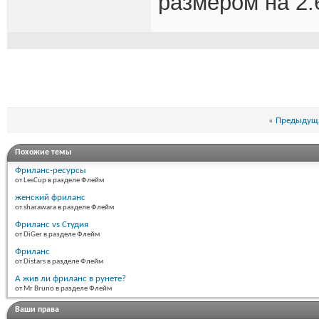
размером на 2.
«
Предыдуща
Похожие темы
Фриланс-ресурсы
от LesCup в разделе Флейм
женский фриланс
от sharawara в разделе Флейм
Фриланс vs Студия
от DiGer в разделе Флейм
Фриланс
от Distars в разделе Флейм
А жив ли фриланс в рунете?
от Mr Bruno в разделе Флейм
Ваши права