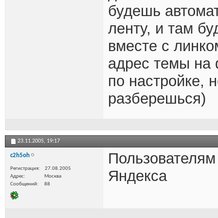
будешь автомат
ленту, и там б
вместе с линко
адрес темы на 
по настройке, 
разберешься)
23.11.2005,
19:17
Пользователям
c2h5oh
Регистрация
27.08.2005
Яндекса
Адрес
Москва
Сообщений
88