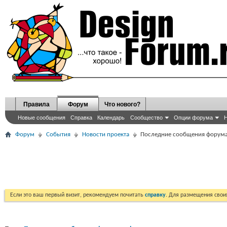
Правила
Форум
Что нового?
Новые сообщения
Справка
Календарь
Сообщество
Опции форума
Н
Форум
События
Новости проекта
Последние сообщения форума 
Если это ваш первый визит, рекомендуем почитать
справку
. Для размещения сво