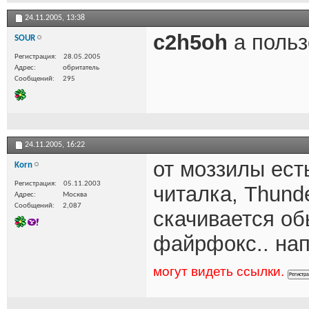
24.11.2005,
13:38
c2h5oh
а польз
SOUR
Регистрация
28.05.2005
Адрес
обритатель
Сообщений
295
24.11.2005,
16:22
от моззилы ест
Korn
Регистрация
05.11.2003
читалка, Thunde
Адрес
Москва
Сообщений
2,087
скачивается об
файрфокс.. на
могут видеть ссылки.