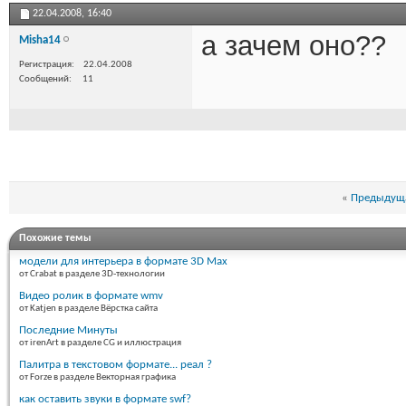
22.04.2008,
16:40
а зачем оно??
Misha14
Регистрация
22.04.2008
Сообщений
11
«
Предыдуща
Похожие темы
модели для интерьера в формате 3D Max
от Crabat в разделе 3D-технологии
Видео ролик в формате wmv
от Katjen в разделе Вёрстка сайта
Последние Минуты
от irenArt в разделе CG и иллюстрация
Палитра в текстовом формате... реал ?
от Forze в разделе Векторная графика
как оставить звуки в формате swf?