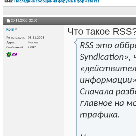
Тема:
Последние сообщения форума в формате rss
20.11.2005,
22:06
Что такое RSS
Korn
Регистрация
05.11.2003
Адрес
Москва
RSS это аббр
Сообщений
2,087
Syndication»,
«действител
информации»
Сначала разб
главное на м
трафика.