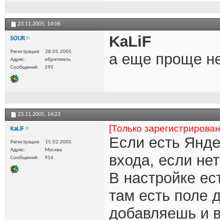
23.11.2005,
14:06
KaLiF
SOUR
Регистрация
28.05.2005
а еще проще нел
Адрес
обритатель
Сообщений
295
23.11.2005,
14:23
[Только зарегистрирова
KaLiF
Если есть Янде
Регистрация
15.02.2005
Адрес
Москва
входа, если нет
Сообщений
916
В настройке ес
там есть поле 
добавляешь и в