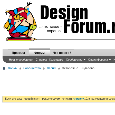
Правила
Форум
Что нового?
Новые сообщения
Справка
Календарь
Сообщество
Опции форума
Н
Форум
Сообщество
Флейм
Осторожно - кидалово
Если это ваш первый визит, рекомендуем почитать
справку
. Для размещения сво