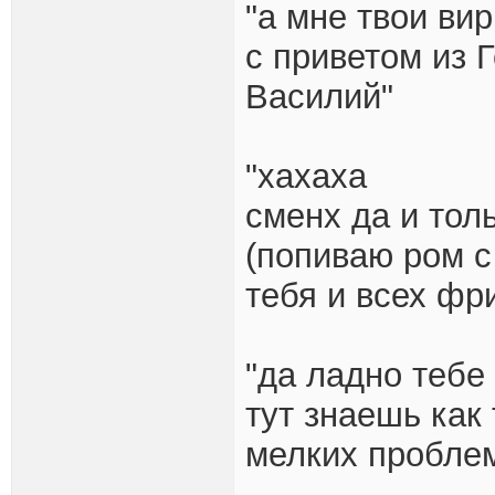
"а мне твои ви
с приветом из 
Василий"
"хахаха
сменх да и тол
(попиваю ром с
тебя и всех фр
"да ладно тебе
тут знаешь как 
мелких пробле