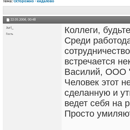
Тема:
Осторожно - кидалово
22.05.2006,
00:48
Коллеги, будьт
Juri_
Гость
Среди работод
сотрудничеств
встречается не
Василий, ООО 
Человек этот н
сделанную и ут
ведет себя на 
Просто умиляют