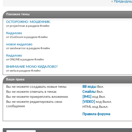
«
Предыдуща
Похожие темы
ОСТОРОЖНО: МОШЕННИК.
от projectman в разделе Флейм
Кидалово
от 2GoDoom в разделе Флейм
новое кидалово
от sandwarrior в разделе Флейм
Кидалово
от ONLINE в разделе Флейм
ВНИМАНИЕ MONO КИДАЛОВО!
от serka в разделе Флейм
Ваши права
Вы
не можете
создавать новые темы
BB коды
Вкл.
Вы
не можете
отвечать в темах
Смайлы
Вкл.
Вы
не можете
прикреплять вложения
[IMG]
код
Вкл.
Вы
не можете
редактировать свои
[VIDEO]
код
Выкл.
сообщения
HTML код
Выкл.
Правила форума