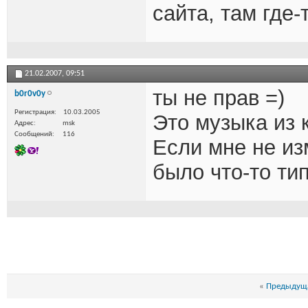
сайта, там где-
21.02.2007,
09:51
ты не прав =)
b0r0v0y
Регистрация
10.03.2005
Это музыка из 
Адрес
msk
Сообщений
116
Если мне не из
было что-то ти
«
Предыдуща