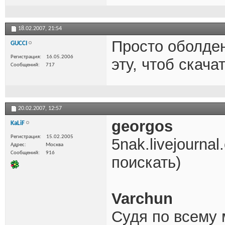
18.02.2007,
21:54
Просто оболде
GUCCI
Регистрация
16.05.2006
эту, чтоб скачат
Сообщений
717
20.02.2007,
12:57
georgos
KaLiF
Регистрация
15.02.2005
5nak.livejourn
Адрес
Москва
Сообщений
916
поискать)
Varchun
Судя по всему 