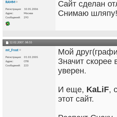
Сайт сделан от
RAMM
Регистрация
10.05.2006
Снимаю шляпу!
Адрес
Москва
Сообщений
293
12.02.2007,
06:55
Мой друг(графи
mt_Frost
Регистрация
01.03.2005
Значит скорее в
Адрес
СПб
Сообщений
223
уверен.
И еще,
KaLiF
, 
этот сайт.