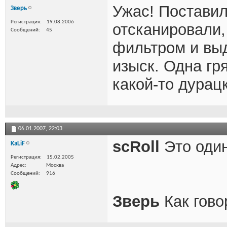
Ужас! Поставил
Зверь
Регистрация
19.08.2006
отсканировали,
Сообщений
45
фильтром и вы
изыск. Одна гр
какой-то дурац
06.01.2007,
22:03
scRoll
Это один
KaLiF
Регистрация
15.02.2005
Адрес
Москва
Сообщений
916
Зверь
Как говор