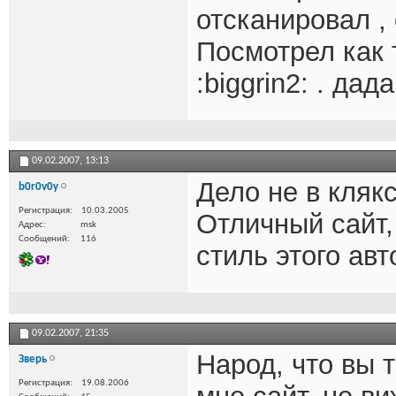
отсканировал ,
Посмотрел как
:biggrin2: . да
09.02.2007,
13:13
Дело не в кляк
b0r0v0y
Регистрация
10.03.2005
Отличный сайт,
Адрес
msk
Сообщений
116
стиль этого авто
09.02.2007,
21:35
Народ, что вы 
Зверь
Регистрация
19.08.2006