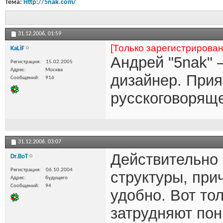
Тема:
Http://5nak.com/
31.12.2006,
01:59
[Только зарегистрирова
KaLiF
Андрей "5nak"
Регистрация
15.02.2005
Адрес
Москва
дизайнер. Прия
Сообщений
916
русскоговоряще
31.12.2006,
03:07
Действительно 
Dr.BoT
Регистрация
06.10.2004
структуры, при
Адрес
будущего
Сообщений
94
удобно. Вот то
затрудняют пон