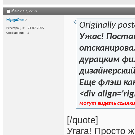
08.02.2007,
22:25
MgagaOne
Originally pos
Регистрация
21.07.2005
Сообщений
2
Ужас! Постав
отсканирова
дурацким фи
дизайнерский 
Еще флэш как
<div align='rig
могут видеть ссылки
[/quote]
Угага! Просто ж