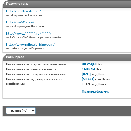
Похожие темы
Http://emilkozak.com/
от eiff в разделе Портфель
Http://iso50.com/
от KaLiF в разделе Портфель
http://www.******.ru/*****/
от Работа MONO Group в разделе Флейм
Http://www.milesaldridge.com/
от tanto в разделе Портфель
Ваши права
Вы
не можете
создавать новые темы
BB коды
Вкл.
Вы
не можете
отвечать в темах
Смайлы
Вкл.
Вы
не можете
прикреплять вложения
[IMG]
код
Вкл.
Вы
не можете
редактировать свои
[VIDEO]
код
Выкл.
сообщения
HTML код
Выкл.
Правила форума