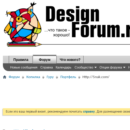
Правила
Форум
Что нового?
Новые сообщения
Справка
Календарь
Сообщество
Опции форума
Н
Форум
Копилка
Гуру
Портфель
Http://5nak.com/
Если это ваш первый визит, рекомендуем почитать
справку
. Для размещения сво