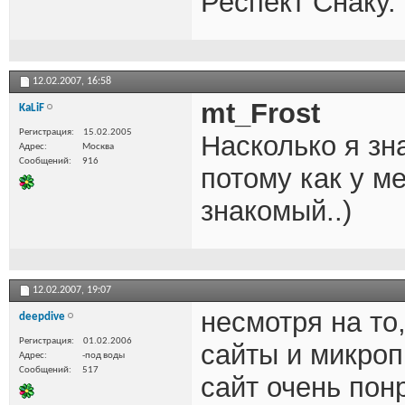
Респект Снаку.
12.02.2007,
16:58
mt_Frost
KaLiF
Регистрация
15.02.2005
Насколько я зн
Адрес
Москва
Сообщений
916
потому как у м
знакомый..)
12.02.2007,
19:07
несмотря на т
deepdive
Регистрация
01.02.2006
сайты и микро
Адрес
-под воды
Сообщений
517
сайт очень пон