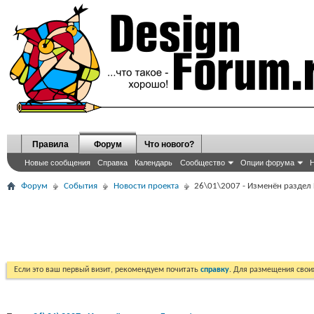
Правила
Форум
Что нового?
Новые сообщения
Справка
Календарь
Сообщество
Опции форума
Н
Форум
События
Новости проекта
26\01\2007 - Изменён раздел F
Если это ваш первый визит, рекомендуем почитать
справку
. Для размещения сво