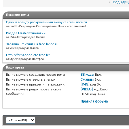
«
Предыдуща
Похожие темы
Сдам в аренду раскрученный аккаунт Free-lance ru
от rentfl345 в разделе Разовая работа. Поиск исполнителей.
Раздел Flash-технологии
от Mika-Jazz в разделе Флейм
Забавно. Рейтинг на free-lance.ru
от Veles в разделе Флейм
Http://fernandonieto.free.fr/
от Style)r в разделе Портфель
Ваши права
Вы
не можете
создавать новые темы
BB коды
Вкл.
Вы
не можете
отвечать в темах
Смайлы
Вкл.
Вы
не можете
прикреплять вложения
[IMG]
код
Вкл.
Вы
не можете
редактировать свои
[VIDEO]
код
Выкл.
сообщения
HTML код
Выкл.
Правила форума