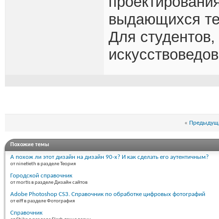
проектировани
выдающихся тео
Для студентов,
искусствоведов
«
Предыдуща
Похожие темы
А похож ли этот дизайн на дизайн 90-х? И как сделать его аутентичным?
от ninetieth в разделе Теория
Городской справочник
от mortis в разделе Дизайн сайтов
Adobe Photoshop CS3. Справочник по обработке цифровых фотографий
от eiff в разделе Фотография
Справочник