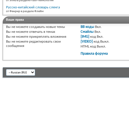
от Shika в разделе Flash-технологии
Русско-китайский словарь сленга
от Фенрир в разделе Флейм
Ваши права
Вы
не можете
создавать новые темы
BB коды
Вкл.
Вы
не можете
отвечать в темах
Смайлы
Вкл.
Вы
не можете
прикреплять вложения
[IMG]
код
Вкл.
Вы
не можете
редактировать свои
[VIDEO]
код
Выкл.
сообщения
HTML код
Выкл.
Правила форума