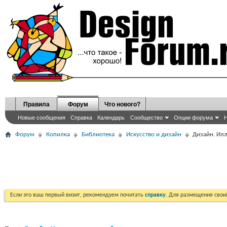
Правила
Форум
Что нового?
Новые сообщения
Справка
Календарь
Сообщество
Опции форума
Н
Форум
Копилка
Библиотека
Искусство и дизайн
Дизайн. Ил
Если это ваш первый визит, рекомендуем почитать
справку
. Для размещения сво