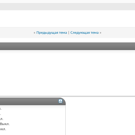
«
Предыдущая тема
|
Следующая тема
»
.
.
л.
Выкл.
ыкл.