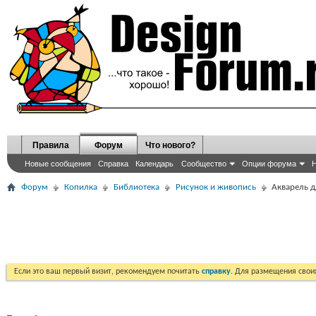
Правила
Форум
Что нового?
Новые сообщения
Справка
Календарь
Сообщество
Опции форума
Н
Форум
Копилка
Библиотека
Рисунок и живопись
Акварель 
Если это ваш первый визит, рекомендуем почитать
справку
. Для размещения сво