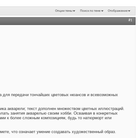
Опции темы
Поиск по теме
Отображение
#1
ка для передачи тончайших цветовых нюансов и всевозможных
ктика акварели; текст дополнен множеством цветных иллюстраций.
елать занятия акварелью своим хобби. Осваивая в конкретных
ами к более сложным композициям, будь то натюрморт или
ймете, что означает умение создавать художественный образ.