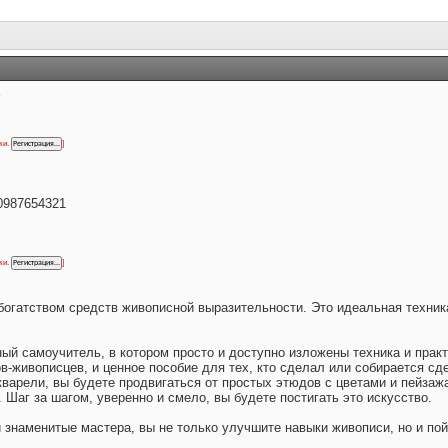
р
ки.
]
10987654321
ки.
]
огатством средств живописной выразительности. Это идеальная техни
ный самоучитель, в котором просто и доступно изложены техника и пра
в-живописцев, и ценное пособие для тех, кто сделал или собирается сд
варели, вы будете продвигаться от простых этюдов с цветами и пейзаж
Шаг за шагом, уверенно и смело, вы будете постигать это искусство.
 знаменитые мастера, вы не только улучшите навыки живописи, но и по