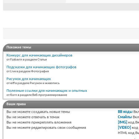
Похожие темы
Конкурс для начинающих дизайнеров
от Fzabavin в разделе Статьи
Подсказки для начинающих фотографов
от Live в разделе Фотография
Рисунок для начинающих
от eiff в разделе Рисунок и живопись
Полезные ссылки для начинающих и опытных
от Korn в разделе Веб-программирование
Ваши права
Вы
не можете
создавать новые темы
BB коды
Вкл
Вы
не можете
отвечать в темах
Смайлы
Вкл
Вы
не можете
прикреплять вложения
[IMG]
код
Вк
Вы
не можете
редактировать свои сообщения
[VIDEO]
код
HTML код
В