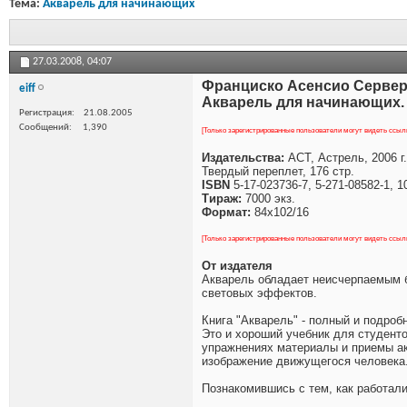
Тема:
Акварель для начинающих
27.03.2008,
04:07
Франциско Асенсио Серве
eiff
Акварель для начинающих.
Регистрация
21.08.2005
Сообщений
1,390
[Только зарегистрированные пользователи могут видеть ссыл
Издательства:
АСТ, Астрель, 2006 г.
Твердый переплет, 176 стр.
ISBN
5-17-023736-7, 5-271-08582-1, 
Тираж:
7000 экз.
Формат:
84x102/16
[Только зарегистрированные пользователи могут видеть ссыл
От издателя
Акварель обладает неисчерпаемым б
световых эффектов.
Книга "Акварель" - полный и подроб
Это и хороший учебник для студенто
упражнениях материалы и приемы ак
изображение движущегося человека. 
Познакомившись с тем, как работали