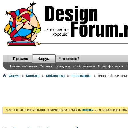
Правила
Форум
Что нового?
Новые сообщения
Справка
Календарь
Сообщество
Опции форума
Н
Форум
Копилка
Библиотека
Типографика
Типографика: Шриф
Если это ваш первый визит, рекомендуем почитать
справку
. Для размещения сво