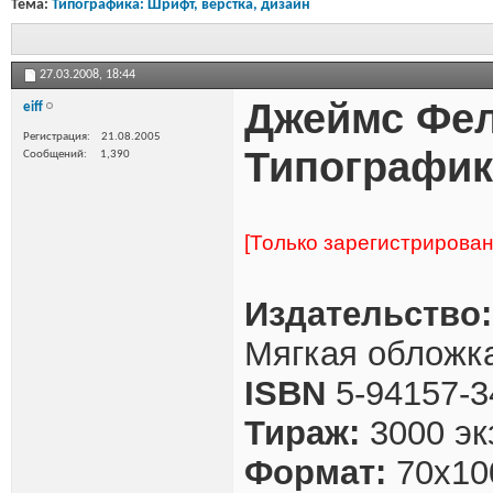
Тема:
Типографика: Шрифт, верстка, дизайн
27.03.2008,
18:44
Джеймс Фе
eiff
Регистрация
21.08.2005
Типографик
Сообщений
1,390
[Только зарегистрирова
Издательство:
Мягкая обложка
ISBN
5-94157-3
Тираж:
3000 эк
Формат:
70x10