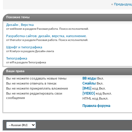
«
Предыдуща
Похожие темы
Дизайн , Верстка
от wellkwen в разделе Разовая работа. Поиск исполнителей.
Разработка сайтов: дизайн, верстка, наполнение.
от therudor в разделе Разовая работа. Поиск исполнителей.
Шрифт и типографика
от Kiselyov в разделе Дизайн-лента
Типографика
от eiff в разделе Типографика
Ваши права
Вы
не можете
создавать новые темы
BB коды
Вкл.
Вы
не можете
отвечать в темах
Смайлы
Вкл.
Вы
не можете
прикреплять вложения
[IMG]
код
Вкл.
Вы
не можете
редактировать свои
[VIDEO]
код
Выкл.
сообщения
HTML код
Выкл.
Правила форума